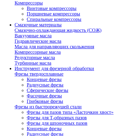
Компрессоры
Винтовые компрессоры
Поршневые компрессоры
Спиральные компрессоры
Смазочные материалы
Смазочно-охлаждающая жидкость (СОЖ)
Вакуумные масла
Гидравлические масла
Масла для направляющих скольжения
Компрессорные масла
Редукторные масла
Турбинные масла
Инструмент для фрезерной обработки
Фрезы твердосплавные
Концевые фрезы
Радиусные фрезы
Сферические фрезы
Фасочные фрезы
Грибковые фрезы
Фрезы из быстрорежущей стали
Фрезы для пазов типа «Ласточкин хвост»
Фрезы для Т-образных пазов
Фрезы для шпоночных пазов
Концевые фрезы
Радиусные фрезы