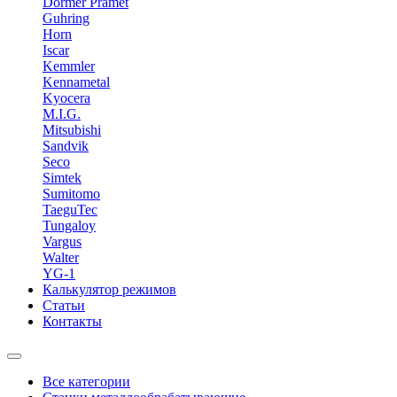
Dormer Pramet
Guhring
Horn
Iscar
Kemmler
Kennametal
Kyocera
M.I.G.
Mitsubishi
Sandvik
Seco
Simtek
Sumitomo
TaeguTec
Tungaloy
Vargus
Walter
YG-1
Калькулятор режимов
Статьи
Контакты
Все категории