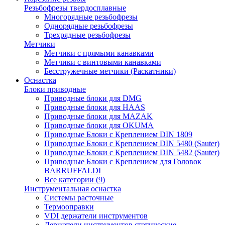
Резьбофрезы твердосплавные
Многорядные резьбофрезы
Однорядные резьбофрезы
Трехрядные резьбофрезы
Метчики
Метчики с прямыми канавками
Метчики с винтовыми канавками
Бесстружечные метчики (Раскатники)
Оснастка
Блоки приводные
Приводные блоки для DMG
Приводные блоки для HAAS
Приводные блоки для MAZAK
Приводные блоки для OKUMA
Приводные Блоки с Креплением DIN 1809
Приводные Блоки с Креплением DIN 5480 (Sauter)
Приводные Блоки с Креплением DIN 5482 (Sauter)
Приводные Блоки с Креплением для Головок
BARRUFFALDI
Все категории (9)
Инструментальная оснастка
Системы расточные
Термооправки
VDI держатели инструментов
Держатели инструментов статические