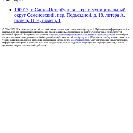
190013, г. Санкт-Петербург, вн. тер. г. муниципальный
округ Семеновский, пер. Подъездной, д. 18, литера А,
помещ. 11-Н, помещ. 1
© 2024-2026. Вся информация на сайте – собственность интернет-магазина migroup.tech. Публикация информации с сайта
migroup.tech без разрешения запрещена. Все права защищены. Информация на сайте www.migroup.tech не является
публичной офертой. Вы принимаете условия
политики конфиденциальности
и
пользовательского соглашения
каждый раз,
когда оставляете свои данные в любой форме обратной связи на сайте migroup.tech. Обнаружив ошибку или неточность в
тексте или и товара, можно отправить информацию нам на почту
sale@migroup.tech
. Сайт опубликован исключительно в
информационных целях в качестве каталога продукции/услуг и не содержит открытую или скрытую рекламу, а также
призывов совершать какие-либо действия.