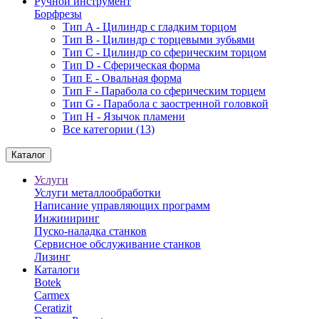
Ручной инструмент
Борфрезы
Тип A - Цилиндр с гладким торцом
Тип В - Цилиндр с торцевыми зубьями
Тип С - Цилиндр со сферическим торцом
Тип D - Сферическая форма
Тип Е - Овальная форма
Тип F - Парабола со сферическим торцем
Тип G - Парабола с заостренной головкой
Тип H - Язычок пламени
Все категории (13)
Каталог
Услуги
Услуги металлообработки
Написание управляющих программ
Инжиниринг
Пуско-наладка станков
Сервисное обслуживание станков
Лизинг
Каталоги
Botek
Carmex
Ceratizit