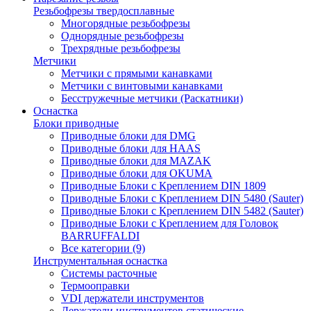
Резьбофрезы твердосплавные
Многорядные резьбофрезы
Однорядные резьбофрезы
Трехрядные резьбофрезы
Метчики
Метчики с прямыми канавками
Метчики с винтовыми канавками
Бесстружечные метчики (Раскатники)
Оснастка
Блоки приводные
Приводные блоки для DMG
Приводные блоки для HAAS
Приводные блоки для MAZAK
Приводные блоки для OKUMA
Приводные Блоки с Креплением DIN 1809
Приводные Блоки с Креплением DIN 5480 (Sauter)
Приводные Блоки с Креплением DIN 5482 (Sauter)
Приводные Блоки с Креплением для Головок
BARRUFFALDI
Все категории (9)
Инструментальная оснастка
Системы расточные
Термооправки
VDI держатели инструментов
Держатели инструментов статические