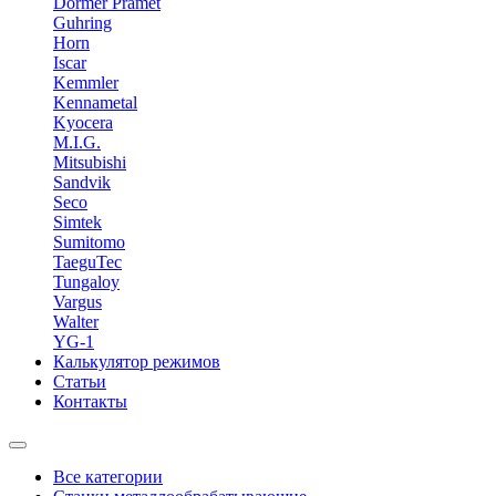
Dormer Pramet
Guhring
Horn
Iscar
Kemmler
Kennametal
Kyocera
M.I.G.
Mitsubishi
Sandvik
Seco
Simtek
Sumitomo
TaeguTec
Tungaloy
Vargus
Walter
YG-1
Калькулятор режимов
Статьи
Контакты
Все категории