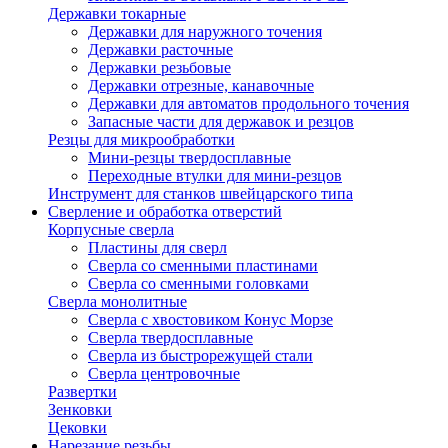
Державки токарные
Державки для наружного точения
Державки расточные
Державки резьбовые
Державки отрезные, канавочные
Державки для автоматов продольного точения
Запасные части для державок и резцов
Резцы для микрообработки
Мини-резцы твердосплавные
Переходные втулки для мини-резцов
Инструмент для станков швейцарского типа
Сверление и обработка отверстий
Корпусные сверла
Пластины для сверл
Сверла со сменными пластинами
Сверла со сменными головками
Сверла монолитные
Сверла с хвостовиком Конус Морзе
Сверла твердосплавные
Сверла из быстрорежущей стали
Сверла центровочные
Развертки
Зенковки
Цековки
Нарезание резьбы