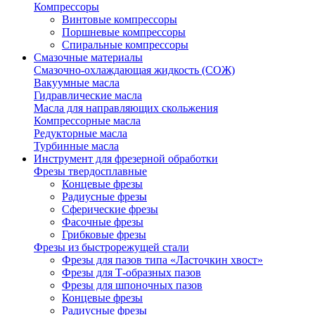
Компрессоры
Винтовые компрессоры
Поршневые компрессоры
Спиральные компрессоры
Смазочные материалы
Смазочно-охлаждающая жидкость (СОЖ)
Вакуумные масла
Гидравлические масла
Масла для направляющих скольжения
Компрессорные масла
Редукторные масла
Турбинные масла
Инструмент для фрезерной обработки
Фрезы твердосплавные
Концевые фрезы
Радиусные фрезы
Сферические фрезы
Фасочные фрезы
Грибковые фрезы
Фрезы из быстрорежущей стали
Фрезы для пазов типа «Ласточкин хвост»
Фрезы для Т-образных пазов
Фрезы для шпоночных пазов
Концевые фрезы
Радиусные фрезы