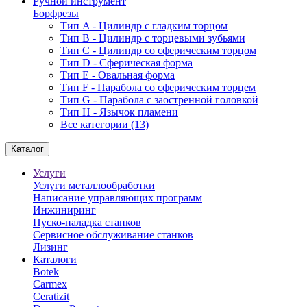
Ручной инструмент
Борфрезы
Тип A - Цилиндр с гладким торцом
Тип В - Цилиндр с торцевыми зубьями
Тип С - Цилиндр со сферическим торцом
Тип D - Сферическая форма
Тип Е - Овальная форма
Тип F - Парабола со сферическим торцем
Тип G - Парабола с заостренной головкой
Тип H - Язычок пламени
Все категории (13)
Каталог
Услуги
Услуги металлообработки
Написание управляющих программ
Инжиниринг
Пуско-наладка станков
Сервисное обслуживание станков
Лизинг
Каталоги
Botek
Carmex
Ceratizit