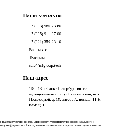
Наши контакты
+7 (993) 980-23-60
+7 (995) 911-97-00
+7 (921) 350-23-10
Вконтакте
Телеграм
sale@migroup.tech
Наш адрес
190013, г. Санкт-Петербург, вн. тер. г.
муниципальный округ Семеновский, пер.
Подъездной, д. 18, литера А, помещ. 11-Н,
помещ. 1
 не является публичной офертой. Вы принимаете условия
политики конфиденциальности
и
 почту
sale@migroup.tech
. Сайт опубликован исключительно в информационных целях в качестве