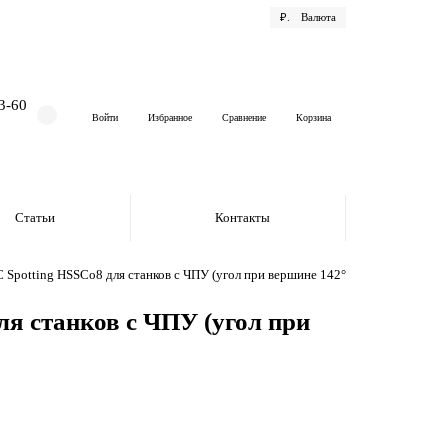
₽.
Валюта
3-60
Войти
Избранное
Сравнение
Корзина
Статьи
Контакты
Spotting HSSCo8 для станков с ЧПУ (угол при вершине 142°), 20X40X131
я станков с ЧПУ (угол при