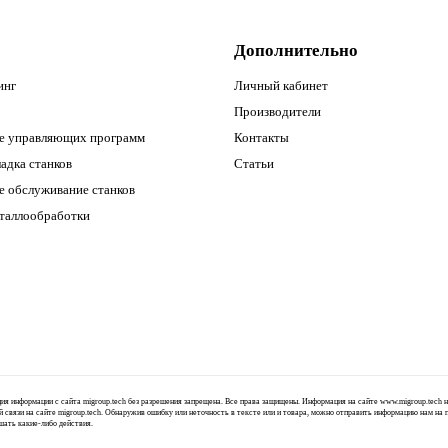
Дополнительно
инг
Личный кабинет
Производители
е управляющих программ
Контакты
адка станков
Статьи
е обслуживание станков
еталлообработки
ация информации с сайта migroup.tech без разрешения запрещена. Все права защищены. Информация на сайте www.migroup.tech
й связи на сайте migroup.tech. Обнаружив ошибку или неточность в тексте или и товара, можно отправить информацию нам на
шать какие-либо действия.