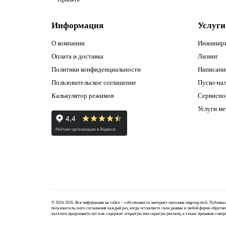
Информация
Услуги
О компании
Инжинир
Оплата и доставка
Лизинг
Политики конфиденциальности
Написани
Пользовательское соглашение
Пуско-нал
Калькулятор режимов
Сервисно
Услуги м
© 2024-2026. Вся информация на сайте – собственность интернет-магазина migroup.tech. Публик
пользовательского соглашения
каждый раз, когда оставляете свои данные в любой форме обратно
каталога продукции/услуг и не содержит открытую или скрытую рекламу, а также призывов совер