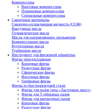
Компрессоры
Винтовые компрессоры
Поршневые компрессоры
Спиральные компрессоры
Смазочные материалы
Смазочно-охлаждающая жидкость (СОЖ)
Вакуумные масла
Гидравлические масла
Масла для направляющих скольжения
Компрессорные масла
Редукторные масла
Турбинные масла
Инструмент для фрезерной обработки
Фрезы твердосплавные
Концевые фрезы
Радиусные фрезы
Сферические фрезы
Фасочные фрезы
Грибковые фрезы
Фрезы из быстрорежущей стали
Фрезы для пазов типа «Ласточкин хвост»
Фрезы для Т-образных пазов
Фрезы для шпоночных пазов
Концевые фрезы
Радиусные фрезы