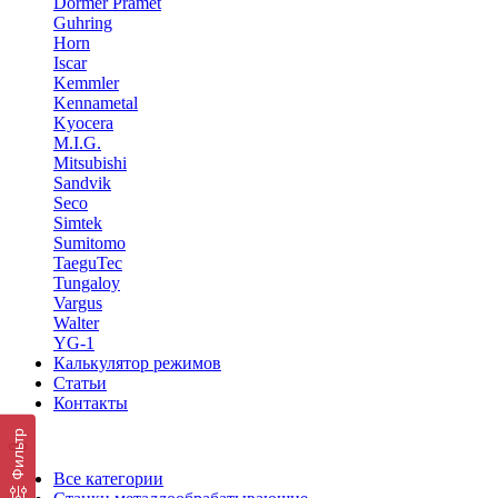
Dormer Pramet
Guhring
Horn
Iscar
Kemmler
Kennametal
Kyocera
M.I.G.
Mitsubishi
Sandvik
Seco
Simtek
Sumitomo
TaeguTec
Tungaloy
Vargus
Walter
YG-1
Калькулятор режимов
Статьи
Контакты
Фильтр
Все категории