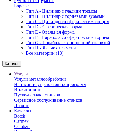
Ручной инструмент
Борфрезы
Тип A - Цилиндр с гладким торцом
Тип В - Цилиндр с торцевыми зубьями
Тип С - Цилиндр со сферическим торцом
Тип D - Сферическая форма
Тип Е - Овальная форма
Тип F - Парабола со сферическим торцем
Тип G - Парабола с заостренной головкой
Тип H - Язычок пламени
Все категории (13)
Каталог
Услуги
Услуги металлообработки
Написание управляющих программ
Инжиниринг
Пуско-наладка станков
Сервисное обслуживание станков
Лизинг
Каталоги
Botek
Carmex
Ceratizit