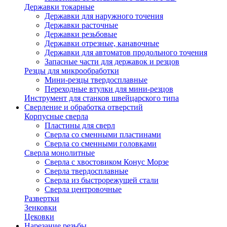
Державки токарные
Державки для наружного точения
Державки расточные
Державки резьбовые
Державки отрезные, канавочные
Державки для автоматов продольного точения
Запасные части для державок и резцов
Резцы для микрообработки
Мини-резцы твердосплавные
Переходные втулки для мини-резцов
Инструмент для станков швейцарского типа
Сверление и обработка отверстий
Корпусные сверла
Пластины для сверл
Сверла со сменными пластинами
Сверла со сменными головками
Сверла монолитные
Сверла с хвостовиком Конус Морзе
Сверла твердосплавные
Сверла из быстрорежущей стали
Сверла центровочные
Развертки
Зенковки
Цековки
Нарезание резьбы