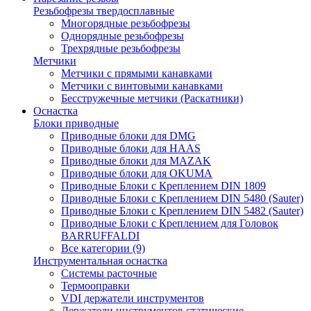
Резьбофрезы твердосплавные
Многорядные резьбофрезы
Однорядные резьбофрезы
Трехрядные резьбофрезы
Метчики
Метчики с прямыми канавками
Метчики с винтовыми канавками
Бесстружечные метчики (Раскатники)
Оснастка
Блоки приводные
Приводные блоки для DMG
Приводные блоки для HAAS
Приводные блоки для MAZAK
Приводные блоки для OKUMA
Приводные Блоки с Креплением DIN 1809
Приводные Блоки с Креплением DIN 5480 (Sauter)
Приводные Блоки с Креплением DIN 5482 (Sauter)
Приводные Блоки с Креплением для Головок
BARRUFFALDI
Все категории (9)
Инструментальная оснастка
Системы расточные
Термооправки
VDI держатели инструментов
Держатели инструментов статические