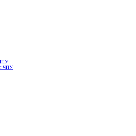
 ЧПУ
 с ЧПУ