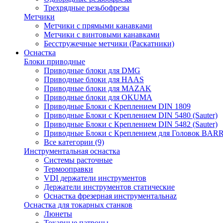
Трехрядные резьбофрезы
Метчики
Метчики с прямыми канавками
Метчики с винтовыми канавками
Бесстружечные метчики (Раскатники)
Оснастка
Блоки приводные
Приводные блоки для DMG
Приводные блоки для HAAS
Приводные блоки для MAZAK
Приводные блоки для OKUMA
Приводные Блоки с Креплением DIN 1809
Приводные Блоки с Креплением DIN 5480 (Sauter)
Приводные Блоки с Креплением DIN 5482 (Sauter)
Приводные Блоки с Креплением для Головок BA
Все категории (9)
Инструментальная оснастка
Системы расточные
Термооправки
VDI держатели инструментов
Держатели инструментов статические
Оснастка фрезерная инструментальнаz
Оснастка для токарных станков
Люнеты
Токарные патроны