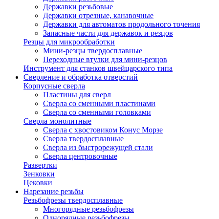
Державки резьбовые
Державки отрезные, канавочные
Державки для автоматов продольного точения
Запасные части для державок и резцов
Резцы для микрообработки
Мини-резцы твердосплавные
Переходные втулки для мини-резцов
Инструмент для станков швейцарского типа
Сверление и обработка отверстий
Корпусные сверла
Пластины для сверл
Сверла со сменными пластинами
Сверла со сменными головками
Сверла монолитные
Сверла с хвостовиком Конус Морзе
Сверла твердосплавные
Сверла из быстрорежущей стали
Сверла центровочные
Развертки
Зенковки
Цековки
Нарезание резьбы
Резьбофрезы твердосплавные
Многорядные резьбофрезы
Однорядные резьбофрезы