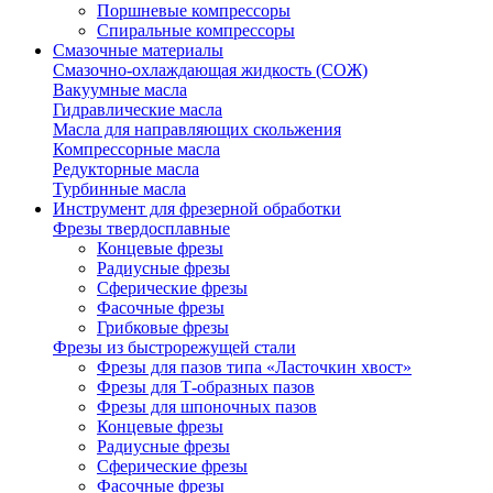
Поршневые компрессоры
Спиральные компрессоры
Смазочные материалы
Смазочно-охлаждающая жидкость (СОЖ)
Вакуумные масла
Гидравлические масла
Масла для направляющих скольжения
Компрессорные масла
Редукторные масла
Турбинные масла
Инструмент для фрезерной обработки
Фрезы твердосплавные
Концевые фрезы
Радиусные фрезы
Сферические фрезы
Фасочные фрезы
Грибковые фрезы
Фрезы из быстрорежущей стали
Фрезы для пазов типа «Ласточкин хвост»
Фрезы для Т-образных пазов
Фрезы для шпоночных пазов
Концевые фрезы
Радиусные фрезы
Сферические фрезы
Фасочные фрезы