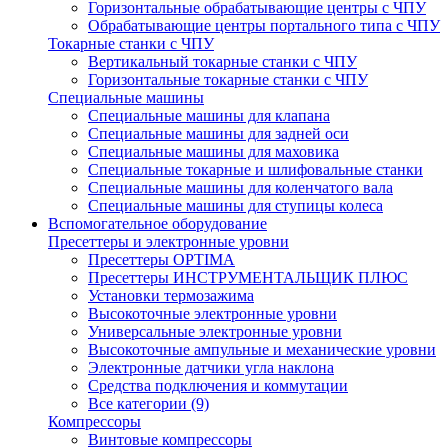
Горизонтальные обрабатывающие центры с ЧПУ
Обрабатывающие центры портального типа с ЧПУ
Токарные станки с ЧПУ
Вертикальный токарные станки с ЧПУ
Горизонтальные токарные станки с ЧПУ
Специальные машины
Специальные машины для клапана
Специальные машины для задней оси
Специальные машины для маховика
Специальные токарные и шлифовальные станки
Специальные машины для коленчатого вала
Специальные машины для ступицы колеса
Вспомогательное оборудование
Пресеттеры и электронные уровни
Пресеттеры OPTIMA
Пресеттеры ИНСТРУМЕНТАЛЬЩИК ПЛЮС
Установки термозажима
Высокоточные электронные уровни
Универсальные электронные уровни
Высокоточные ампульные и механические уровни
Электронные датчики угла наклона
Средства подключения и коммутации
Все категории (9)
Компрессоры
Винтовые компрессоры