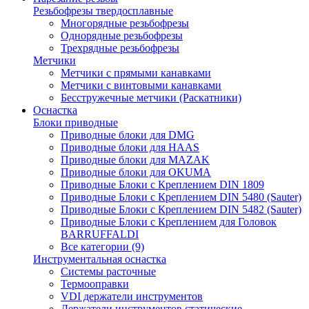
Резьбофрезы твердосплавные
Многорядные резьбофрезы
Однорядные резьбофрезы
Трехрядные резьбофрезы
Метчики
Метчики с прямыми канавками
Метчики с винтовыми канавками
Бесстружечные метчики (Раскатники)
Оснастка
Блоки приводные
Приводные блоки для DMG
Приводные блоки для HAAS
Приводные блоки для MAZAK
Приводные блоки для OKUMA
Приводные Блоки с Креплением DIN 1809
Приводные Блоки с Креплением DIN 5480 (Sauter)
Приводные Блоки с Креплением DIN 5482 (Sauter)
Приводные Блоки с Креплением для Головок
BARRUFFALDI
Все категории (9)
Инструментальная оснастка
Системы расточные
Термооправки
VDI держатели инструментов
Держатели инструментов статические