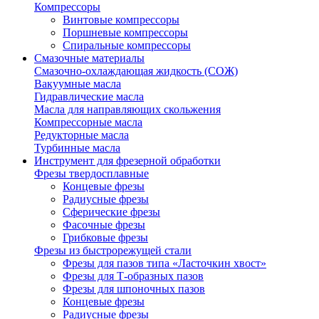
Компрессоры
Винтовые компрессоры
Поршневые компрессоры
Спиральные компрессоры
Смазочные материалы
Смазочно-охлаждающая жидкость (СОЖ)
Вакуумные масла
Гидравлические масла
Масла для направляющих скольжения
Компрессорные масла
Редукторные масла
Турбинные масла
Инструмент для фрезерной обработки
Фрезы твердосплавные
Концевые фрезы
Радиусные фрезы
Сферические фрезы
Фасочные фрезы
Грибковые фрезы
Фрезы из быстрорежущей стали
Фрезы для пазов типа «Ласточкин хвост»
Фрезы для Т-образных пазов
Фрезы для шпоночных пазов
Концевые фрезы
Радиусные фрезы