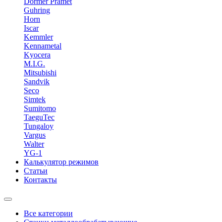
Dormer Pramet
Guhring
Horn
Iscar
Kemmler
Kennametal
Kyocera
M.I.G.
Mitsubishi
Sandvik
Seco
Simtek
Sumitomo
TaeguTec
Tungaloy
Vargus
Walter
YG-1
Калькулятор режимов
Статьи
Контакты
Все категории