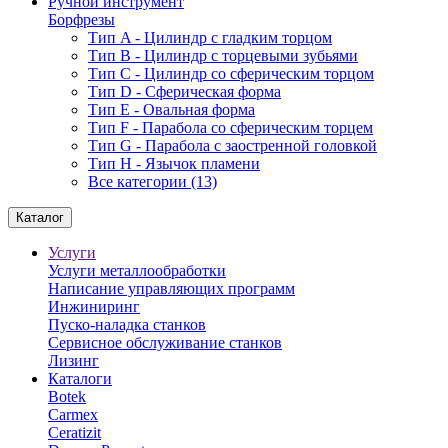
Ручной инструмент
Борфрезы
Тип A - Цилиндр с гладким торцом
Тип В - Цилиндр с торцевыми зубьями
Тип С - Цилиндр со сферическим торцом
Тип D - Сферическая форма
Тип Е - Овальная форма
Тип F - Парабола со сферическим торцем
Тип G - Парабола с заостренной головкой
Тип H - Язычок пламени
Все категории (13)
Каталог
Услуги
Услуги металлообработки
Написание управляющих программ
Инжиниринг
Пуско-наладка станков
Сервисное обслуживание станков
Лизинг
Каталоги
Botek
Carmex
Ceratizit