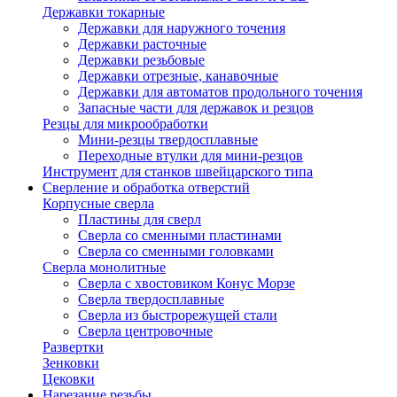
Державки токарные
Державки для наружного точения
Державки расточные
Державки резьбовые
Державки отрезные, канавочные
Державки для автоматов продольного точения
Запасные части для державок и резцов
Резцы для микрообработки
Мини-резцы твердосплавные
Переходные втулки для мини-резцов
Инструмент для станков швейцарского типа
Сверление и обработка отверстий
Корпусные сверла
Пластины для сверл
Сверла со сменными пластинами
Сверла со сменными головками
Сверла монолитные
Сверла с хвостовиком Конус Морзе
Сверла твердосплавные
Сверла из быстрорежущей стали
Сверла центровочные
Развертки
Зенковки
Цековки
Нарезание резьбы