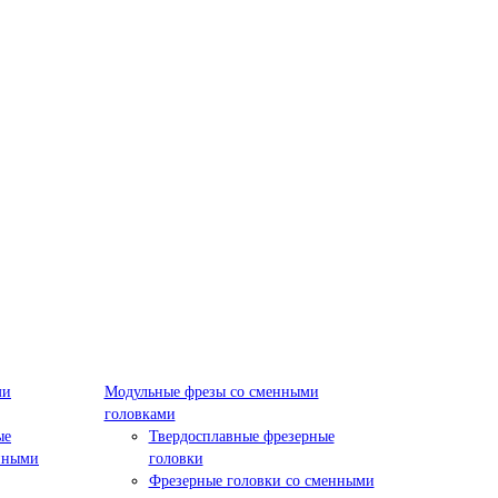
ми
Модульные фрезы со сменными
головками
ые
Твердосплавные фрезерные
нными
головки
Фрезерные головки со сменными