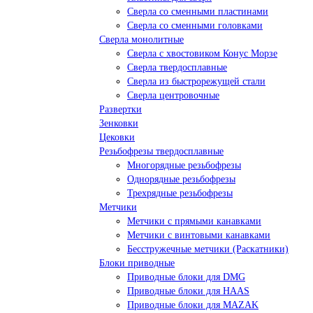
Сверла со сменными пластинами
Сверла со сменными головками
Сверла монолитные
Сверла с хвостовиком Конус Морзе
Сверла твердосплавные
Сверла из быстрорежущей стали
Сверла центровочные
Развертки
Зенковки
Цековки
Резьбофрезы твердосплавные
Многорядные резьбофрезы
Однорядные резьбофрезы
Трехрядные резьбофрезы
Метчики
Метчики с прямыми канавками
Метчики с винтовыми канавками
Бесстружечные метчики (Раскатники)
Блоки приводные
Приводные блоки для DMG
Приводные блоки для HAAS
Приводные блоки для MAZAK