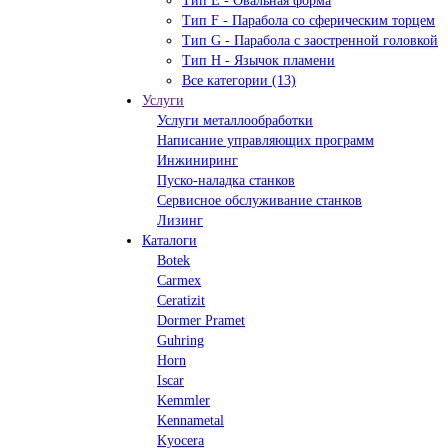
Тип Е - Овальная форма
Тип F - Парабола со сферическим торцем
Тип G - Парабола с заостренной головкой
Тип H - Язычок пламени
Все категории (13)
Услуги
Услуги металлообработки
Написание управляющих программ
Инжиниринг
Пуско-наладка станков
Сервисное обслуживание станков
Лизинг
Каталоги
Botek
Carmex
Ceratizit
Dormer Pramet
Guhring
Horn
Iscar
Kemmler
Kennametal
Kyocera