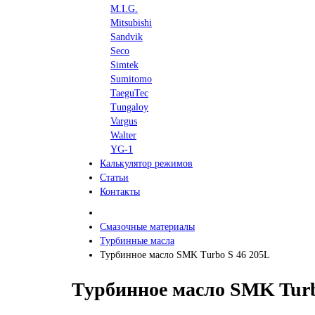
M.I.G.
Mitsubishi
Sandvik
Seco
Simtek
Sumitomo
TaeguTec
Tungaloy
Vargus
Walter
YG-1
Калькулятор режимов
Статьи
Контакты
Смазочные материалы
Турбинные масла
Турбинное масло SMK Turbo S 46 205L
Турбинное масло SMK Turb