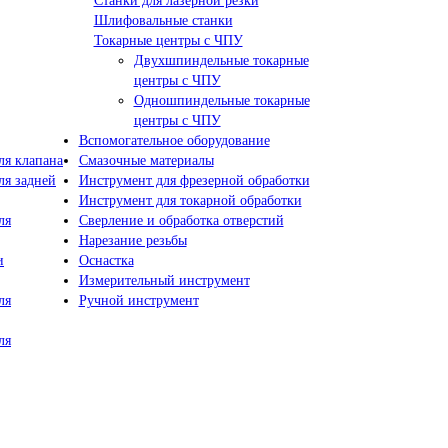
Станки для лазерной резки
Шлифовальные станки
Токарные центры с ЧПУ
Двухшпиндельные токарные
центры с ЧПУ
Одношпиндельные токарные
центры с ЧПУ
Вспомогательное оборудование
я клапана
Смазочные материалы
я задней
Инструмент для фрезерной обработки
Инструмент для токарной обработки
ля
Сверление и обработка отверстий
Нарезание резьбы
и
Оснастка
Измерительный инструмент
ля
Ручной инструмент
ля