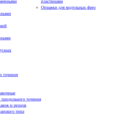
сменными
пластинами
Оправки для модульных фрез
енными
окой
нными
пусных
о точения
навочные
 продольного точения
жавок и резцов
арского типа