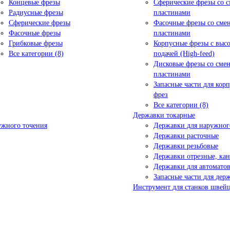
Концевые фрезы
Сферические фрезы со 
Радиусные фрезы
пластинами
Сферические фрезы
Фасочные фрезы со см
Фасочные фрезы
пластинами
Грибковые фрезы
Корпусные фрезы с выс
Все категории (8)
подачей (High-feed)
Дисковые фрезы со сме
пластинами
Запасные части для кор
фрез
Все категории (8)
Державки токарные
ужного точения
Державки для наружног
Державки расточные
Державки резьбовые
Державки отрезные, ка
Державки для автоматов
Запасные части для дер
Инструмент для станков швейц