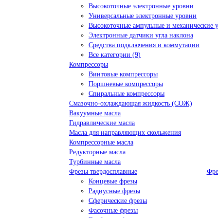
Высокоточные электронные уровни
Универсальные электронные уровни
Высокоточные ампульные и механические 
Электронные датчики угла наклона
Средства подключения и коммутации
Все категории (9)
Компрессоры
Винтовые компрессоры
Поршневые компрессоры
Спиральные компрессоры
Смазочно-охлаждающая жидкость (СОЖ)
Вакуумные масла
Гидравлические масла
Масла для направляющих скольжения
Компрессорные масла
Редукторные масла
Турбинные масла
Фрезы твердосплавные
Фре
Концевые фрезы
Радиусные фрезы
Сферические фрезы
Фасочные фрезы