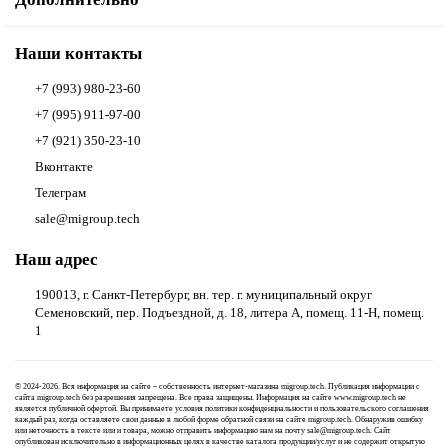
Наши контакты
+7 (993) 980-23-60
+7 (995) 911-97-00
+7 (921) 350-23-10
Вконтакте
Телеграм
sale@migroup.tech
Наш адрес
190013, г. Санкт-Петербург, вн. тер. г. муниципальный округ
Семеновский, пер. Подъездной, д. 18, литера А, помещ. 11-Н, помещ.
1
© 2024-2026. Вся информация на сайте – собственность интернет-магазина migroup.tech. Публикация информации с
сайта migroup.tech без разрешения запрещена. Все права защищены. Информация на сайте www.migroup.tech не
является публичной офертой. Вы принимаете условия
политики конфиденциальности
и
пользовательского соглашения
каждый раз, когда оставляете свои данные в любой форме обратной связи на сайте migroup.tech. Обнаружив ошибку
или неточность в тексте или и товара, можно отправить информацию нам на почту
sale@migroup.tech
. Сайт
опубликован исключительно в информационных целях в качестве каталога продукции/услуг и не содержит открытую