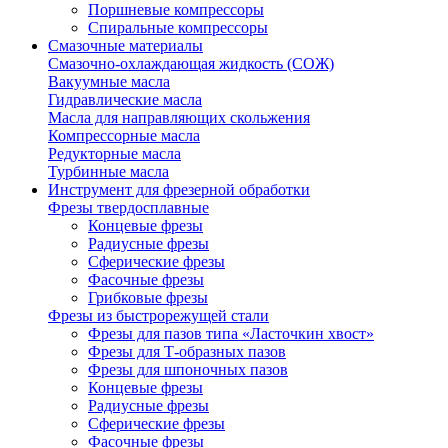
Поршневые компрессоры
Спиральные компрессоры
Смазочные материалы
Смазочно-охлаждающая жидкость (СОЖ)
Вакуумные масла
Гидравлические масла
Масла для направляющих скольжения
Компрессорные масла
Редукторные масла
Турбинные масла
Инструмент для фрезерной обработки
Фрезы твердосплавные
Концевые фрезы
Радиусные фрезы
Сферические фрезы
Фасочные фрезы
Грибковые фрезы
Фрезы из быстрорежущей стали
Фрезы для пазов типа «Ласточкин хвост»
Фрезы для Т-образных пазов
Фрезы для шпоночных пазов
Концевые фрезы
Радиусные фрезы
Сферические фрезы
Фасочные фрезы