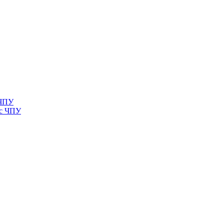
 ЧПУ
 с ЧПУ