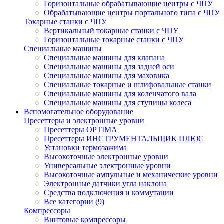
Горизонтальные обрабатывающие центры с ЧПУ
Обрабатывающие центры портального типа с ЧПУ
Токарные станки с ЧПУ
Вертикальный токарные станки с ЧПУ
Горизонтальные токарные станки с ЧПУ
Специальные машины
Специальные машины для клапана
Специальные машины для задней оси
Специальные машины для маховика
Специальные токарные и шлифовальные станки
Специальные машины для коленчатого вала
Специальные машины для ступицы колеса
Вспомогательное оборудование
Пресеттеры и электронные уровни
Пресеттеры OPTIMA
Пресеттеры ИНСТРУМЕНТАЛЬЩИК ПЛЮС
Установки термозажима
Высокоточные электронные уровни
Универсальные электронные уровни
Высокоточные ампульные и механические уровни
Электронные датчики угла наклона
Средства подключения и коммутации
Все категории (9)
Компрессоры
Винтовые компрессоры