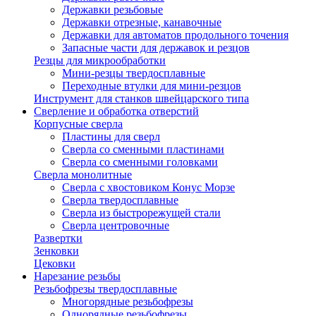
Державки резьбовые
Державки отрезные, канавочные
Державки для автоматов продольного точения
Запасные части для державок и резцов
Резцы для микрообработки
Мини-резцы твердосплавные
Переходные втулки для мини-резцов
Инструмент для станков швейцарского типа
Сверление и обработка отверстий
Корпусные сверла
Пластины для сверл
Сверла со сменными пластинами
Сверла со сменными головками
Сверла монолитные
Сверла с хвостовиком Конус Морзе
Сверла твердосплавные
Сверла из быстрорежущей стали
Сверла центровочные
Развертки
Зенковки
Цековки
Нарезание резьбы
Резьбофрезы твердосплавные
Многорядные резьбофрезы
Однорядные резьбофрезы