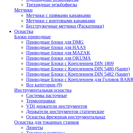
Трехрядные резьбофрезы
Метчики
Метчики с прямыми канавками
Метчики с винтовыми канавками
Бесстружечные метчики (Раскатники)
Оснастка
Блоки приводные
Приводные блоки для DMG
Приводные блоки для HAAS
Приводные блоки для MAZAK
Приводные блоки для OKUMA
Приводные Блоки с Креплением DIN 1809
Приводные Блоки с Креплением DIN 5480 (Sauter)
Приводные Блоки с Креплением DIN 5482 (Sauter)
Приводные Блоки с Креплением для Головок BA
Все категории (9)
Инструментальная оснастка
Системы расточные
Термооправки
VDI держатели инструментов
Держатели инструментов статические
Оснастка фрезерная инструментальнаz
Оснастка для токарных станков
Люнеты
Токарные патроны