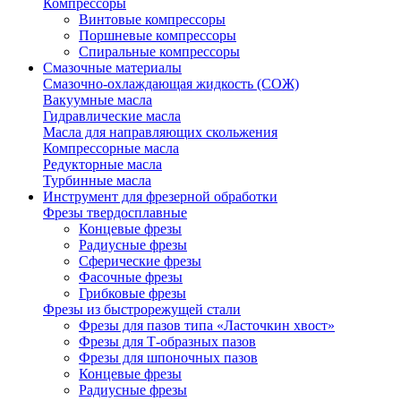
Компрессоры
Винтовые компрессоры
Поршневые компрессоры
Спиральные компрессоры
Смазочные материалы
Смазочно-охлаждающая жидкость (СОЖ)
Вакуумные масла
Гидравлические масла
Масла для направляющих скольжения
Компрессорные масла
Редукторные масла
Турбинные масла
Инструмент для фрезерной обработки
Фрезы твердосплавные
Концевые фрезы
Радиусные фрезы
Сферические фрезы
Фасочные фрезы
Грибковые фрезы
Фрезы из быстрорежущей стали
Фрезы для пазов типа «Ласточкин хвост»
Фрезы для Т-образных пазов
Фрезы для шпоночных пазов
Концевые фрезы
Радиусные фрезы