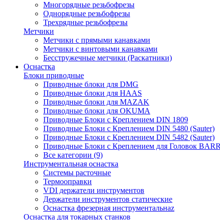
Многорядные резьбофрезы
Однорядные резьбофрезы
Трехрядные резьбофрезы
Метчики
Метчики с прямыми канавками
Метчики с винтовыми канавками
Бесстружечные метчики (Раскатники)
Оснастка
Блоки приводные
Приводные блоки для DMG
Приводные блоки для HAAS
Приводные блоки для MAZAK
Приводные блоки для OKUMA
Приводные Блоки с Креплением DIN 1809
Приводные Блоки с Креплением DIN 5480 (Sauter)
Приводные Блоки с Креплением DIN 5482 (Sauter)
Приводные Блоки с Креплением для Головок BA
Все категории (9)
Инструментальная оснастка
Системы расточные
Термооправки
VDI держатели инструментов
Держатели инструментов статические
Оснастка фрезерная инструментальнаz
Оснастка для токарных станков