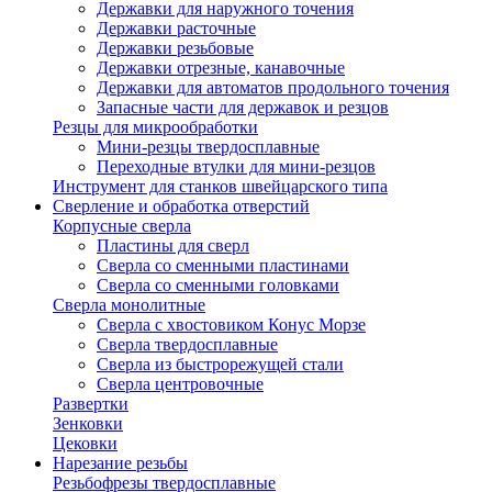
Державки для наружного точения
Державки расточные
Державки резьбовые
Державки отрезные, канавочные
Державки для автоматов продольного точения
Запасные части для державок и резцов
Резцы для микрообработки
Мини-резцы твердосплавные
Переходные втулки для мини-резцов
Инструмент для станков швейцарского типа
Сверление и обработка отверстий
Корпусные сверла
Пластины для сверл
Сверла со сменными пластинами
Сверла со сменными головками
Сверла монолитные
Сверла с хвостовиком Конус Морзе
Сверла твердосплавные
Сверла из быстрорежущей стали
Сверла центровочные
Развертки
Зенковки
Цековки
Нарезание резьбы
Резьбофрезы твердосплавные