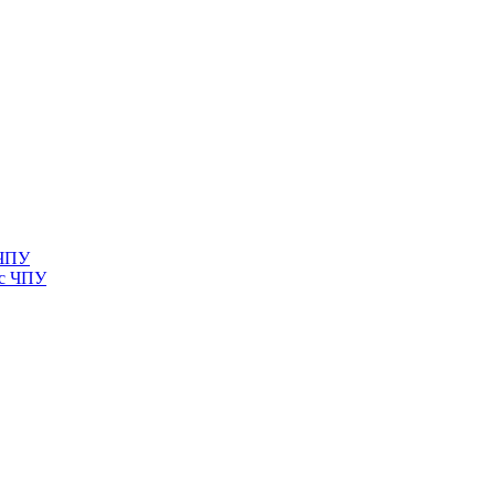
 ЧПУ
 с ЧПУ