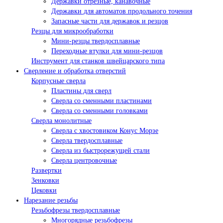
Державки отрезные, канавочные
Державки для автоматов продольного точения
Запасные части для державок и резцов
Резцы для микрообработки
Мини-резцы твердосплавные
Переходные втулки для мини-резцов
Инструмент для станков швейцарского типа
Сверление и обработка отверстий
Корпусные сверла
Пластины для сверл
Сверла со сменными пластинами
Сверла со сменными головками
Сверла монолитные
Сверла с хвостовиком Конус Морзе
Сверла твердосплавные
Сверла из быстрорежущей стали
Сверла центровочные
Развертки
Зенковки
Цековки
Нарезание резьбы
Резьбофрезы твердосплавные
Многорядные резьбофрезы