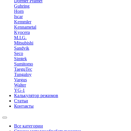
Dormer Pramet
Guhring
Horn
Iscar
Kemmler
Kennametal
Kyocera
M.I.G.
Mitsubishi
Sandvik
Seco
Simtek
Sumitomo
TaeguTec
Tungaloy
Vargus
Walter
YG-1
Калькулятор режимов
Статьи
Контакты
Все категории