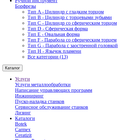
Ручной инструмент
Борфрезы
Тип A - Цилиндр с гладким торцом
Тип В - Цилиндр с торцевыми зубьями
Тип С - Цилиндр со сферическим торцом
Тип D - Сферическая форма
Тип Е - Овальная форма
Тип F - Парабола со сферическим торцем
Тип G - Парабола с заостренной головкой
Тип H - Язычок пламени
Все категории (13)
Каталог
Услуги
Услуги металлообработки
Написание управляющих программ
Инжиниринг
Пуско-наладка станков
Сервисное обслуживание станков
Лизинг
Каталоги
Botek
Carmex
Ceratizit