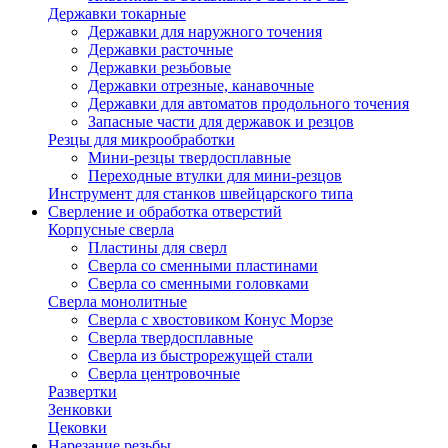
Державки токарные
Державки для наружного точения
Державки расточные
Державки резьбовые
Державки отрезные, канавочные
Державки для автоматов продольного точения
Запасные части для державок и резцов
Резцы для микрообработки
Мини-резцы твердосплавные
Переходные втулки для мини-резцов
Инструмент для станков швейцарского типа
Сверление и обработка отверстий
Корпусные сверла
Пластины для сверл
Сверла со сменными пластинами
Сверла со сменными головками
Сверла монолитные
Сверла с хвостовиком Конус Морзе
Сверла твердосплавные
Сверла из быстрорежущей стали
Сверла центровочные
Развертки
Зенковки
Цековки
Нарезание резьбы