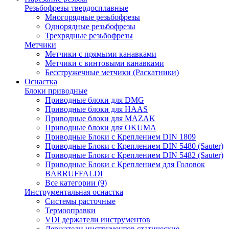
Резьбофрезы твердосплавные
Многорядные резьбофрезы
Однорядные резьбофрезы
Трехрядные резьбофрезы
Метчики
Метчики с прямыми канавками
Метчики с винтовыми канавками
Бесстружечные метчики (Раскатники)
Оснастка
Блоки приводные
Приводные блоки для DMG
Приводные блоки для HAAS
Приводные блоки для MAZAK
Приводные блоки для OKUMA
Приводные Блоки с Креплением DIN 1809
Приводные Блоки с Креплением DIN 5480 (Sauter)
Приводные Блоки с Креплением DIN 5482 (Sauter)
Приводные Блоки с Креплением для Головок
BARRUFFALDI
Все категории (9)
Инструментальная оснастка
Системы расточные
Термооправки
VDI держатели инструментов
Держатели инструментов статические