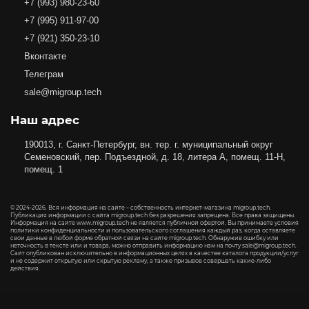
+7 (993) 980-23-60
+7 (995) 911-97-00
+7 (921) 350-23-10
Вконтакте
Телеграм
sale@migroup.tech
Наш адрес
190013, г. Санкт-Петербург, вн. тер. г. муниципальный округ
Семеновский, пер. Подъездной, д. 18, литера А, помещ. 11-Н,
помещ. 1
© 2024-2026. Вся информация на сайте – собственность интернет-магазина migroup.tech.
Публикация информации с сайта migroup.tech без разрешения запрещена. Все права защищены.
Информация на сайте www.migroup.tech не является публичной офертой. Вы принимаете условия
политики конфиденциальности
и
пользовательского соглашения
каждый раз, когда оставляете
свои данные в любой форме обратной связи на сайте migroup.tech. Обнаружив ошибку или
неточность в тексте или и товара, можно отправить информацию нам на почту
sale@migroup.tech
.
Сайт опубликован исключительно в информационных целях в качестве каталога продукции/услуг
и не содержит открытую или скрытую рекламу, а также призывов совершать какие-либо
действия.