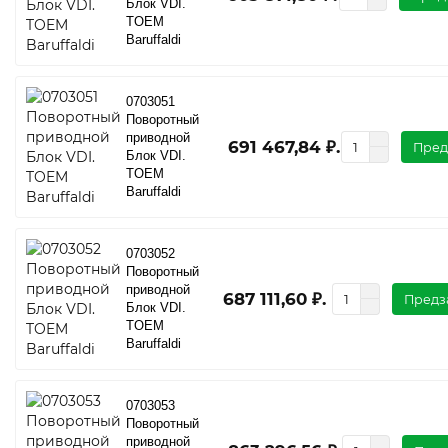
Блок VDI.
TOEM
Baruffaldi
0703051
Поворотный
приводной
691 467,84 ₽.
Пред
Блок VDI.
TOEM
Baruffaldi
0703052
Поворотный
приводной
687 111,60 ₽.
Предз
Блок VDI.
TOEM
Baruffaldi
0703053
Поворотный
приводной