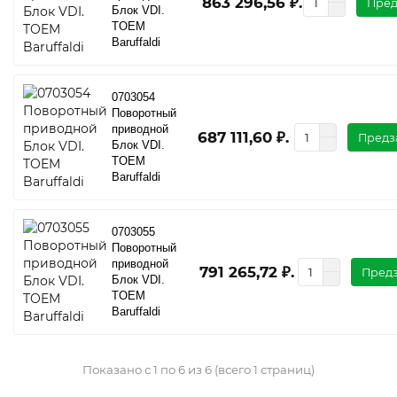
863 296,56 ₽.
Пред
Блок VDI.
TOEM
Baruffaldi
0703054
Поворотный
приводной
687 111,60 ₽.
Предз
Блок VDI.
TOEM
Baruffaldi
0703055
Поворотный
приводной
791 265,72 ₽.
Предз
Блок VDI.
TOEM
Baruffaldi
Показано с 1 по 6 из 6 (всего 1 страниц)