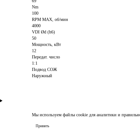
69
Nm
100
RPM MAX, об/мин
4000
VDI Ød (h6)
50
Мощность, кВт
12
Передат. число
1:1
Подвод СОЖ
Наружный
Мы используем файлы
cookie
для аналитики и правильн
Принять