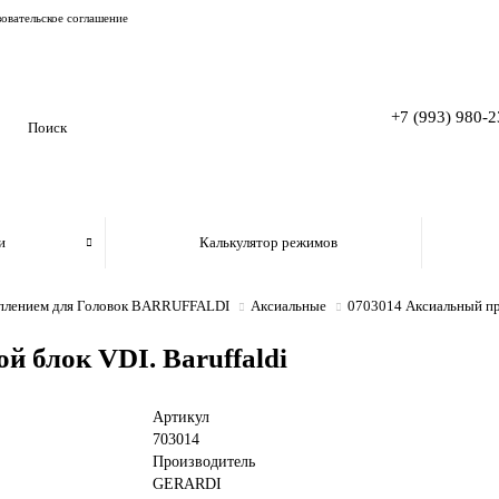
овательское соглашение
+7 (993) 980-2
и
Калькулятор режимов
еплением для Головок BARRUFFALDI
Аксиальные
0703014 Аксиальный при
 блок VDI. Baruffaldi
Артикул
703014
Производитель
GERARDI