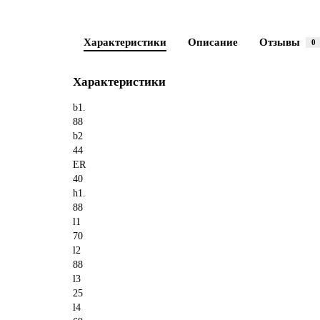
Характеристики
Описание
Отзывы
0
Характеристики
b1.
88
b2
44
ER
40
h1.
88
l1
70
l2
88
l3
25
l4