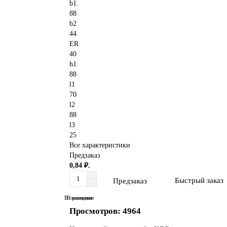
b1.
88
b2
44
ER
40
h1.
88
l1
70
l2
88
l3
25
Все характеристики
Предзаказ
0,84 ₽.
Быстрый заказ
Предзаказ
В сравнение
В закладки
Просмотров: 4964