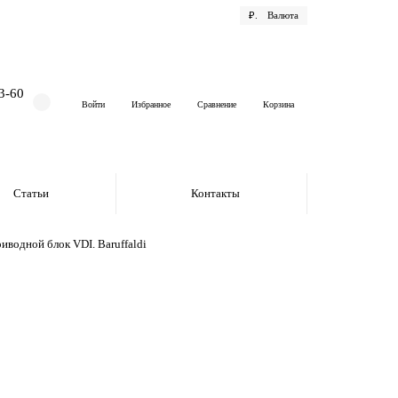
₽.
Валюта
3-60
Войти
Избранное
Сравнение
Корзина
Статьи
Контакты
водной блок VDI. Baruffaldi