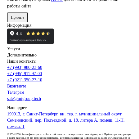
работы сайта
Принять
Информация
Услуги
Дополнительно
Наши контакты
+7 (993) 980-23-60
+7 (995) 911-97-00
+7 (921) 350-23-10
Вконтакте
Телеграм
sale@migroup.tech
Наш адрес
190013, г. Санкт-Петербург, вн. тер. г. муниципальный округ
Семеновский, пер. Подъездной, д. 18, литера А, помещ. 11-Н,
помещ. 1
© 2024-2026. Вся информация на сайте – собственность интернет-магазина migroup.tech. Публикация информации
с сайта migroup.tech без разрешения запрещена. Все права защищены. Информация на сайте www.migroup.tech не