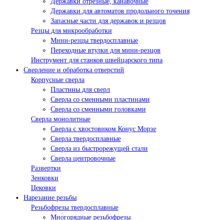
Державки отрезные, канавочные
Державки для автоматов продольного точения
Запасные части для державок и резцов
Резцы для микрообработки
Мини-резцы твердосплавные
Переходные втулки для мини-резцов
Инструмент для станков швейцарского типа
Сверление и обработка отверстий
Корпусные сверла
Пластины для сверл
Сверла со сменными пластинами
Сверла со сменными головками
Сверла монолитные
Сверла с хвостовиком Конус Морзе
Сверла твердосплавные
Сверла из быстрорежущей стали
Сверла центровочные
Развертки
Зенковки
Цековки
Нарезание резьбы
Резьбофрезы твердосплавные
Многорядные резьбофрезы