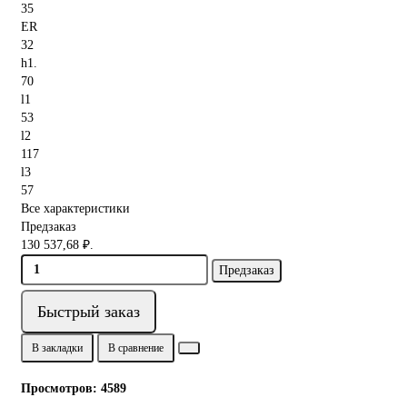
35
ER
32
h1.
70
l1
53
l2
117
l3
57
Все характеристики
Предзаказ
130 537,68 ₽.
Предзаказ
Быстрый заказ
В закладки
В сравнение
Просмотров: 4589