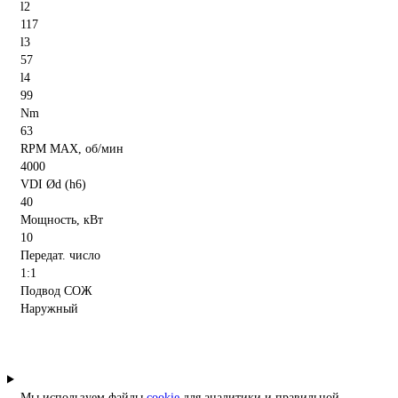
l2
117
l3
57
l4
99
Nm
63
RPM MAX, об/мин
4000
VDI Ød (h6)
40
Мощность, кВт
10
Передат. число
1:1
Подвод СОЖ
Наружный
Мы используем файлы
cookie
для аналитики и правильной