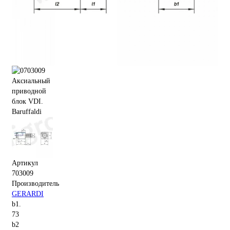
Артикул
703009
Производитель
GERARDI
b1.
73
b2