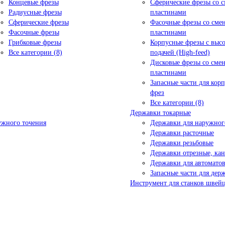
Концевые фрезы
Сферические фрезы со 
Радиусные фрезы
пластинами
Сферические фрезы
Фасочные фрезы со см
Фасочные фрезы
пластинами
Грибковые фрезы
Корпусные фрезы с выс
Все категории (8)
подачей (High-feed)
Дисковые фрезы со сме
пластинами
Запасные части для кор
фрез
Все категории (8)
Державки токарные
ужного точения
Державки для наружног
Державки расточные
Державки резьбовые
Державки отрезные, ка
Державки для автоматов
Запасные части для дер
Инструмент для станков швейц