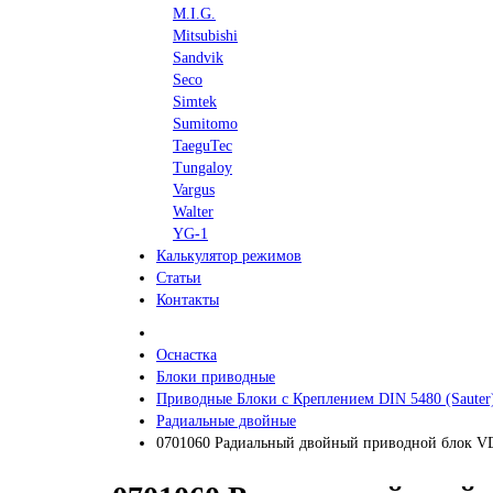
M.I.G.
Mitsubishi
Sandvik
Seco
Simtek
Sumitomo
TaeguTec
Tungaloy
Vargus
Walter
YG-1
Калькулятор режимов
Статьи
Контакты
Оснастка
Блоки приводные
Приводные Блоки с Креплением DIN 5480 (Sauter
Радиальные двойные
0701060 Радиальный двойный приводной блок V