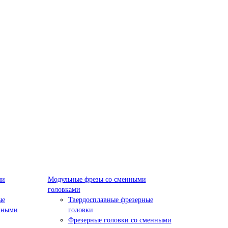
ми
Модульные фрезы со сменными
головками
ые
Твердосплавные фрезерные
нными
головки
Фрезерные головки со сменными