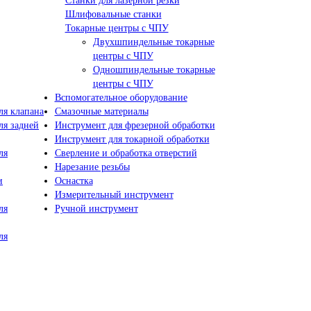
Станки для лазерной резки
Шлифовальные станки
Токарные центры с ЧПУ
Двухшпиндельные токарные
центры с ЧПУ
Одношпиндельные токарные
центры с ЧПУ
Вспомогательное оборудование
я клапана
Смазочные материалы
я задней
Инструмент для фрезерной обработки
Инструмент для токарной обработки
ля
Сверление и обработка отверстий
Нарезание резьбы
и
Оснастка
Измерительный инструмент
ля
Ручной инструмент
ля