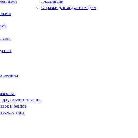
сменными
пластинами
Оправки для модульных фрез
енными
окой
нными
пусных
о точения
навочные
 продольного точения
жавок и резцов
арского типа