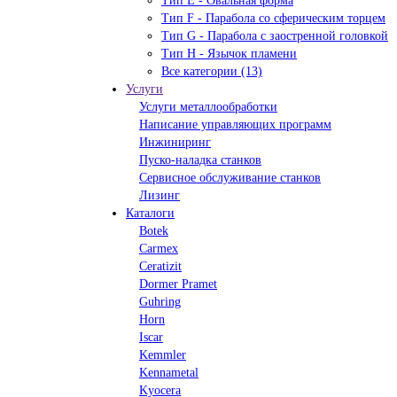
Тип Е - Овальная форма
Тип F - Парабола со сферическим торцем
Тип G - Парабола с заостренной головкой
Тип H - Язычок пламени
Все категории (13)
Услуги
Услуги металлообработки
Написание управляющих программ
Инжиниринг
Пуско-наладка станков
Сервисное обслуживание станков
Лизинг
Каталоги
Botek
Carmex
Ceratizit
Dormer Pramet
Guhring
Horn
Iscar
Kemmler
Kennametal
Kyocera