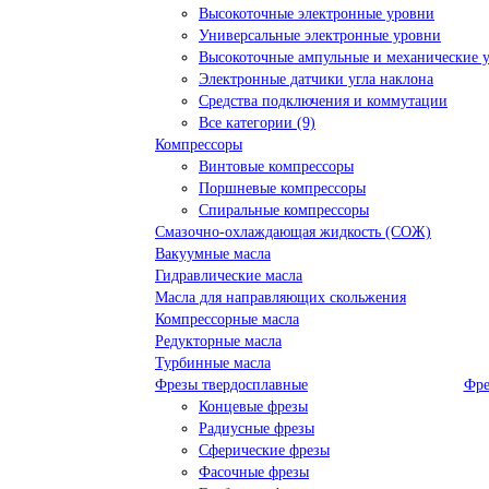
Высокоточные электронные уровни
Универсальные электронные уровни
Высокоточные ампульные и механические 
Электронные датчики угла наклона
Средства подключения и коммутации
Все категории (9)
Компрессоры
Винтовые компрессоры
Поршневые компрессоры
Спиральные компрессоры
Смазочно-охлаждающая жидкость (СОЖ)
Вакуумные масла
Гидравлические масла
Масла для направляющих скольжения
Компрессорные масла
Редукторные масла
Турбинные масла
Фрезы твердосплавные
Фре
Концевые фрезы
Радиусные фрезы
Сферические фрезы
Фасочные фрезы