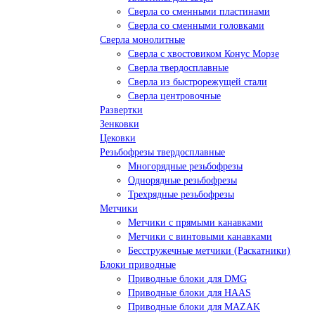
Сверла со сменными пластинами
Сверла со сменными головками
Сверла монолитные
Сверла с хвостовиком Конус Морзе
Сверла твердосплавные
Сверла из быстрорежущей стали
Сверла центровочные
Развертки
Зенковки
Цековки
Резьбофрезы твердосплавные
Многорядные резьбофрезы
Однорядные резьбофрезы
Трехрядные резьбофрезы
Метчики
Метчики с прямыми канавками
Метчики с винтовыми канавками
Бесстружечные метчики (Раскатники)
Блоки приводные
Приводные блоки для DMG
Приводные блоки для HAAS
Приводные блоки для MAZAK