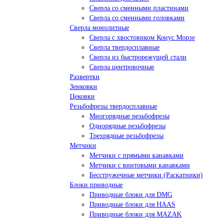
Сверла со сменными пластинами
Сверла со сменными головками
Сверла монолитные
Сверла с хвостовиком Конус Морзе
Сверла твердосплавные
Сверла из быстрорежущей стали
Сверла центровочные
Развертки
Зенковки
Цековки
Резьбофрезы твердосплавные
Многорядные резьбофрезы
Однорядные резьбофрезы
Трехрядные резьбофрезы
Метчики
Метчики с прямыми канавками
Метчики с винтовыми канавками
Бесстружечные метчики (Раскатники)
Блоки приводные
Приводные блоки для DMG
Приводные блоки для HAAS
Приводные блоки для MAZAK