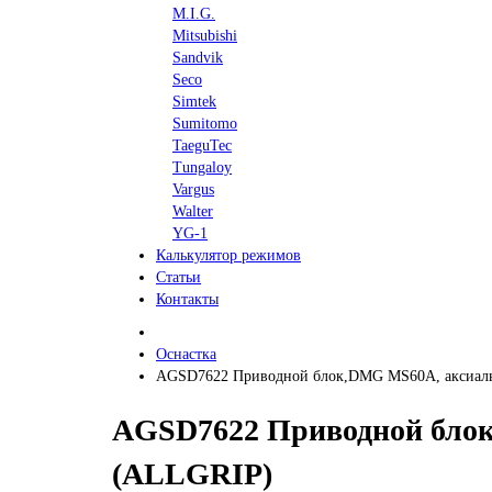
M.I.G.
Mitsubishi
Sandvik
Seco
Simtek
Sumitomo
TaeguTec
Tungaloy
Vargus
Walter
YG-1
Калькулятор режимов
Статьи
Контакты
Оснастка
AGSD7622 Приводной блок,DMG MS60A, аксиальн
AGSD7622 Приводной блок,
(ALLGRIP)