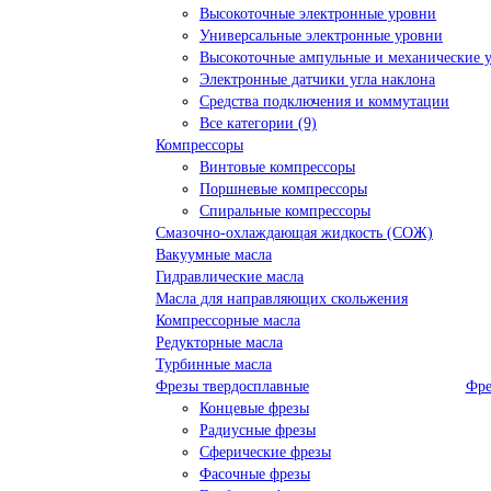
Высокоточные электронные уровни
Универсальные электронные уровни
Высокоточные ампульные и механические 
Электронные датчики угла наклона
Средства подключения и коммутации
Все категории (9)
Компрессоры
Винтовые компрессоры
Поршневые компрессоры
Спиральные компрессоры
Смазочно-охлаждающая жидкость (СОЖ)
Вакуумные масла
Гидравлические масла
Масла для направляющих скольжения
Компрессорные масла
Редукторные масла
Турбинные масла
Фрезы твердосплавные
Фре
Концевые фрезы
Радиусные фрезы
Сферические фрезы
Фасочные фрезы