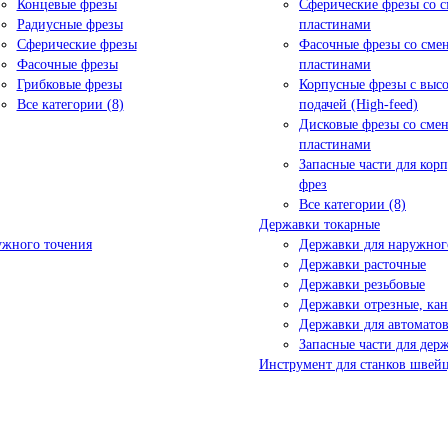
Концевые фрезы
Сферические фрезы со 
Радиусные фрезы
пластинами
Сферические фрезы
Фасочные фрезы со см
Фасочные фрезы
пластинами
Грибковые фрезы
Корпусные фрезы с выс
Все категории (8)
подачей (High-feed)
Дисковые фрезы со сме
пластинами
Запасные части для кор
фрез
Все категории (8)
Державки токарные
ужного точения
Державки для наружног
Державки расточные
Державки резьбовые
Державки отрезные, ка
Державки для автоматов
Запасные части для дер
Инструмент для станков швейц