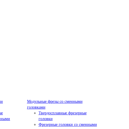
ми
Модульные фрезы со сменными
головками
ые
Твердосплавные фрезерные
нными
головки
Фрезерные головки со сменными