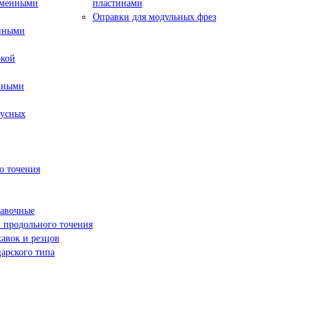
сменными
пластинами
Оправки для модульных фрез
енными
окой
нными
пусных
о точения
навочные
 продольного точения
жавок и резцов
арского типа