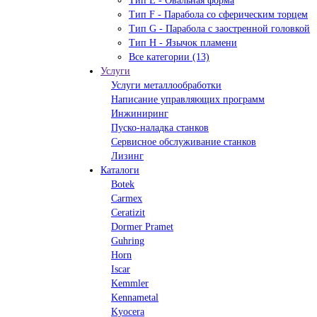
Тип Е - Овальная форма
Тип F - Парабола со сферическим торцем
Тип G - Парабола с заостренной головкой
Тип H - Язычок пламени
Все категории (13)
Услуги
Услуги металлообработки
Написание управляющих программ
Инжиниринг
Пуско-наладка станков
Сервисное обслуживание станков
Лизинг
Каталоги
Botek
Carmex
Ceratizit
Dormer Pramet
Guhring
Horn
Iscar
Kemmler
Kennametal
Kyocera