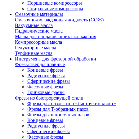
Поршневые компрессоры
Спиральные компрессоры
Смазочные материалы
Смазочно-охлаждающая жидкость (СОЖ)
Вакуумные масла
Гидравлические масла
Масла для направляющих скольжения
Компрессорные масла
Редукторные масла
Турбинные масла
Инструмент для фрезерной обработки
Фрезы твердосплавные
Концевые фрезы
Радиусные фрезы
Сферические фрезы
Фасочные фрезы
Грибковые фрезы
Фрезы из быстрорежущей стали
Фрезы для пазов типа «Ласточкин хвост»
Фрезы для Т-образных пазов
Фрезы для шпоночных пазов
Концевые фрезы
Радиусные фрезы
Сферические фрезы
Фасочные фрезы