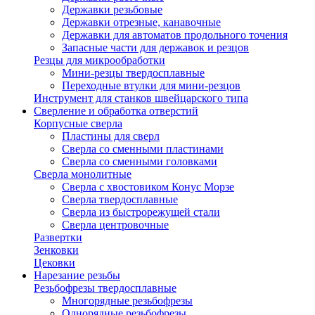
Державки резьбовые
Державки отрезные, канавочные
Державки для автоматов продольного точения
Запасные части для державок и резцов
Резцы для микрообработки
Мини-резцы твердосплавные
Переходные втулки для мини-резцов
Инструмент для станков швейцарского типа
Сверление и обработка отверстий
Корпусные сверла
Пластины для сверл
Сверла со сменными пластинами
Сверла со сменными головками
Сверла монолитные
Сверла с хвостовиком Конус Морзе
Сверла твердосплавные
Сверла из быстрорежущей стали
Сверла центровочные
Развертки
Зенковки
Цековки
Нарезание резьбы
Резьбофрезы твердосплавные
Многорядные резьбофрезы
Однорядные резьбофрезы