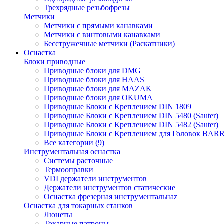
Трехрядные резьбофрезы
Метчики
Метчики с прямыми канавками
Метчики с винтовыми канавками
Бесстружечные метчики (Раскатники)
Оснастка
Блоки приводные
Приводные блоки для DMG
Приводные блоки для HAAS
Приводные блоки для MAZAK
Приводные блоки для OKUMA
Приводные Блоки с Креплением DIN 1809
Приводные Блоки с Креплением DIN 5480 (Sauter)
Приводные Блоки с Креплением DIN 5482 (Sauter)
Приводные Блоки с Креплением для Головок BA
Все категории (9)
Инструментальная оснастка
Системы расточные
Термооправки
VDI держатели инструментов
Держатели инструментов статические
Оснастка фрезерная инструментальнаz
Оснастка для токарных станков
Люнеты
Токарные патроны