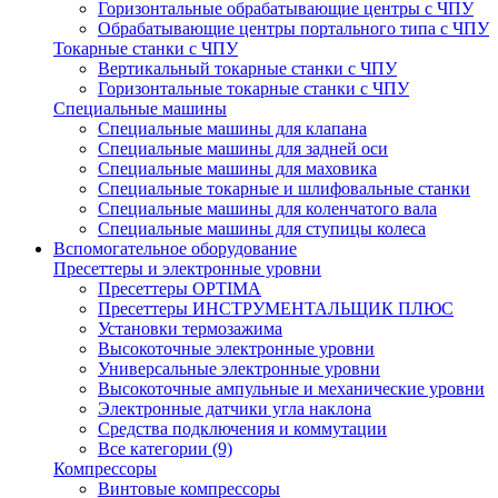
Горизонтальные обрабатывающие центры с ЧПУ
Обрабатывающие центры портального типа с ЧПУ
Токарные станки с ЧПУ
Вертикальный токарные станки с ЧПУ
Горизонтальные токарные станки с ЧПУ
Специальные машины
Специальные машины для клапана
Специальные машины для задней оси
Специальные машины для маховика
Специальные токарные и шлифовальные станки
Специальные машины для коленчатого вала
Специальные машины для ступицы колеса
Вспомогательное оборудование
Пресеттеры и электронные уровни
Пресеттеры OPTIMA
Пресеттеры ИНСТРУМЕНТАЛЬЩИК ПЛЮС
Установки термозажима
Высокоточные электронные уровни
Универсальные электронные уровни
Высокоточные ампульные и механические уровни
Электронные датчики угла наклона
Средства подключения и коммутации
Все категории (9)
Компрессоры
Винтовые компрессоры