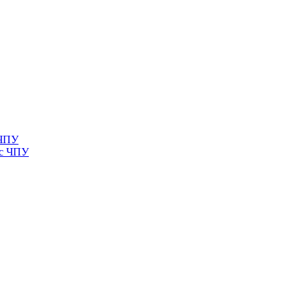
 ЧПУ
 с ЧПУ