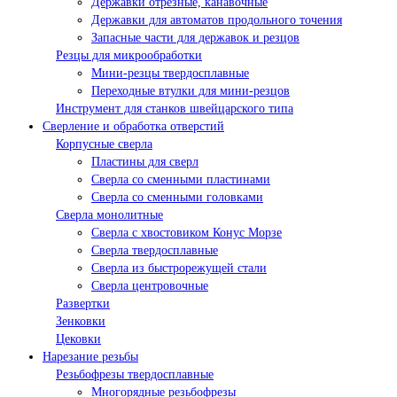
Державки отрезные, канавочные
Державки для автоматов продольного точения
Запасные части для державок и резцов
Резцы для микрообработки
Мини-резцы твердосплавные
Переходные втулки для мини-резцов
Инструмент для станков швейцарского типа
Сверление и обработка отверстий
Корпусные сверла
Пластины для сверл
Сверла со сменными пластинами
Сверла со сменными головками
Сверла монолитные
Сверла с хвостовиком Конус Морзе
Сверла твердосплавные
Сверла из быстрорежущей стали
Сверла центровочные
Развертки
Зенковки
Цековки
Нарезание резьбы
Резьбофрезы твердосплавные
Многорядные резьбофрезы