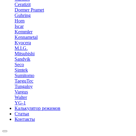
Ceratizit
Dormer Pramet
Guhring
Horn
Iscar
Kemmler
Kennametal
Kyocera
M.I.G.
Mitsubishi
Sandvik
Seco
Simtek
Sumitomo
TaeguTec
Tungaloy
Vargus
Walter
YG-1
Калькулятор режимов
Статьи
Контакты