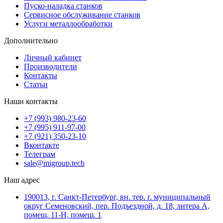
Пуско-наладка станков
Сервисное обслуживание станков
Услуги металлообработки
Дополнительно
Личный кабинет
Производители
Контакты
Статьи
Наши контакты
+7 (993) 980-23-60
+7 (995) 911-97-00
+7 (921) 350-23-10
Вконтакте
Телеграм
sale@migroup.tech
Наш адрес
190013, г. Санкт-Петербург, вн. тер. г. муниципальный
округ Семеновский, пер. Подъездной, д. 18, литера А,
помещ. 11-Н, помещ. 1