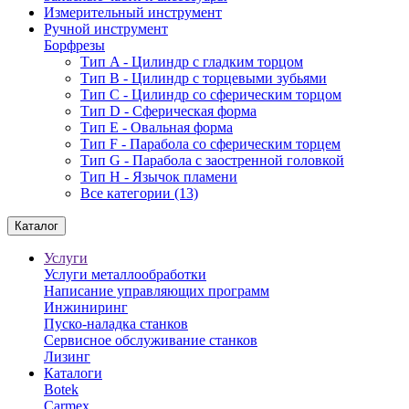
Измерительный инструмент
Ручной инструмент
Борфрезы
Тип A - Цилиндр с гладким торцом
Тип В - Цилиндр с торцевыми зубьями
Тип С - Цилиндр со сферическим торцом
Тип D - Сферическая форма
Тип Е - Овальная форма
Тип F - Парабола со сферическим торцем
Тип G - Парабола с заостренной головкой
Тип H - Язычок пламени
Все категории (13)
Каталог
Услуги
Услуги металлообработки
Написание управляющих программ
Инжиниринг
Пуско-наладка станков
Сервисное обслуживание станков
Лизинг
Каталоги
Botek
Carmex