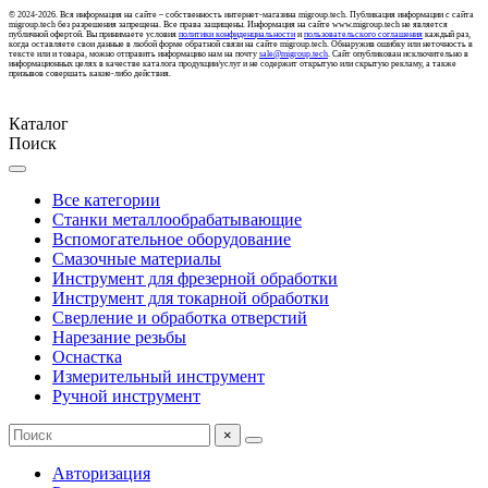
© 2024-2026. Вся информация на сайте – собственность интернет-магазина migroup.tech. Публикация информации с сайта
migroup.tech без разрешения запрещена. Все права защищены. Информация на сайте www.migroup.tech не является
публичной офертой. Вы принимаете условия
политики конфиденциальности
и
пользовательского соглашения
каждый раз,
когда оставляете свои данные в любой форме обратной связи на сайте migroup.tech. Обнаружив ошибку или неточность в
тексте или и товара, можно отправить информацию нам на почту
sale@migroup.tech
. Сайт опубликован исключительно в
информационных целях в качестве каталога продукции/услуг и не содержит открытую или скрытую рекламу, а также
призывов совершать какие-либо действия.
Каталог
Поиск
Все категории
Станки металлообрабатывающие
Вспомогательное оборудование
Смазочные материалы
Инструмент для фрезерной обработки
Инструмент для токарной обработки
Сверление и обработка отверстий
Нарезание резьбы
Оснастка
Измерительный инструмент
Ручной инструмент
×
Авторизация