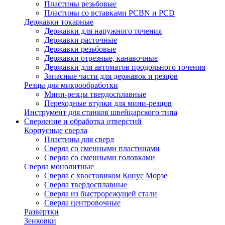
Пластины резьбовые
Пластины со вставками PCBN и PCD
Державки токарные
Державки для наружного точения
Державки расточные
Державки резьбовые
Державки отрезные, канавочные
Державки для автоматов продольного точения
Запасные части для державок и резцов
Резцы для микрообработки
Мини-резцы твердосплавные
Переходные втулки для мини-резцов
Инструмент для станков швейцарского типа
Сверление и обработка отверстий
Корпусные сверла
Пластины для сверл
Сверла со сменными пластинами
Сверла со сменными головками
Сверла монолитные
Сверла с хвостовиком Конус Морзе
Сверла твердосплавные
Сверла из быстрорежущей стали
Сверла центровочные
Развертки
Зенковки