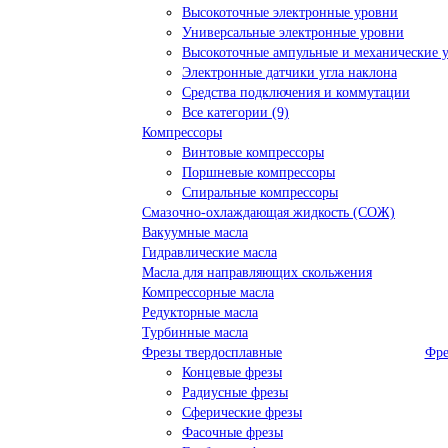
Высокоточные электронные уровни
Универсальные электронные уровни
Высокоточные ампульные и механические 
Электронные датчики угла наклона
Средства подключения и коммутации
Все категории (9)
Компрессоры
Винтовые компрессоры
Поршневые компрессоры
Спиральные компрессоры
Смазочно-охлаждающая жидкость (СОЖ)
Вакуумные масла
Гидравлические масла
Масла для направляющих скольжения
Компрессорные масла
Редукторные масла
Турбинные масла
Фрезы твердосплавные
Фре
Концевые фрезы
Радиусные фрезы
Сферические фрезы
Фасочные фрезы