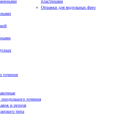
сменными
пластинами
Оправки для модульных фрез
енными
окой
нными
пусных
о точения
навочные
 продольного точения
жавок и резцов
арского типа