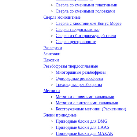
Сверла со сменными пластинами
Сверла со сменными головками
Сверла монолитные
Сверла с хвостовиком Конус Морзе
Сверла твердосплавные
Сверла из быстрорежущей стали
Сверла центровочные
Развертки
Зенковки
Цековки
Резьбофрезы твердосплавные
Многорядные резьбофрезы
Однорядные резьбофрезы
Трехрядные резьбофрезы
Метчики
Метчики с прямыми канавками
Метчики с винтовыми канавками
Бесстружечные метчики (Раскатники)
Блоки приводные
Приводные блоки для DMG
Приводные блоки для HAAS
Приводные блоки для MAZAK