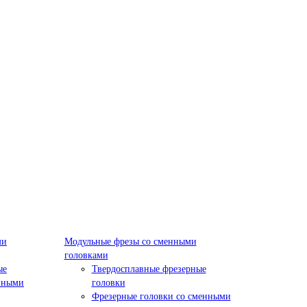
ми
Модульные фрезы со сменными
головками
ые
Твердосплавные фрезерные
нными
головки
Фрезерные головки со сменными