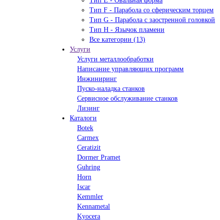
Тип Е - Овальная форма
Тип F - Парабола со сферическим торцем
Тип G - Парабола с заостренной головкой
Тип H - Язычок пламени
Все категории (13)
Услуги
Услуги металлообработки
Написание управляющих программ
Инжиниринг
Пуско-наладка станков
Сервисное обслуживание станков
Лизинг
Каталоги
Botek
Carmex
Ceratizit
Dormer Pramet
Guhring
Horn
Iscar
Kemmler
Kennametal
Kyocera