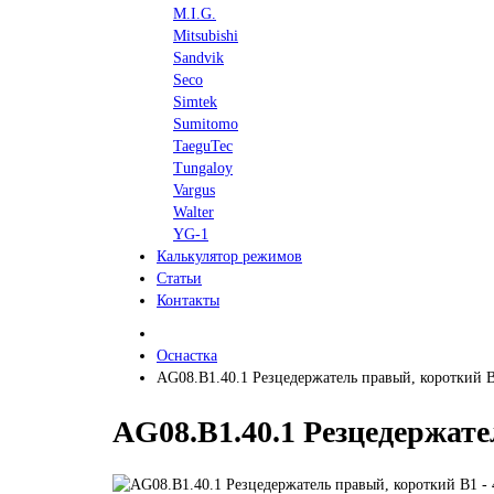
M.I.G.
Mitsubishi
Sandvik
Seco
Simtek
Sumitomo
TaeguTec
Tungaloy
Vargus
Walter
YG-1
Калькулятор режимов
Статьи
Контакты
Оснастка
AG08.B1.40.1 Резцедержатель правый, короткий B
AG08.B1.40.1 Резцедержате