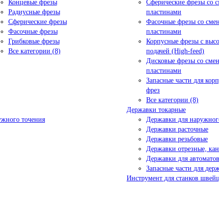
Концевые фрезы
Сферические фрезы со 
Радиусные фрезы
пластинами
Сферические фрезы
Фасочные фрезы со см
Фасочные фрезы
пластинами
Грибковые фрезы
Корпусные фрезы с выс
Все категории (8)
подачей (High-feed)
Дисковые фрезы со сме
пластинами
Запасные части для кор
фрез
Все категории (8)
Державки токарные
ужного точения
Державки для наружног
Державки расточные
Державки резьбовые
Державки отрезные, ка
Державки для автоматов
Запасные части для дер
Инструмент для станков швейц