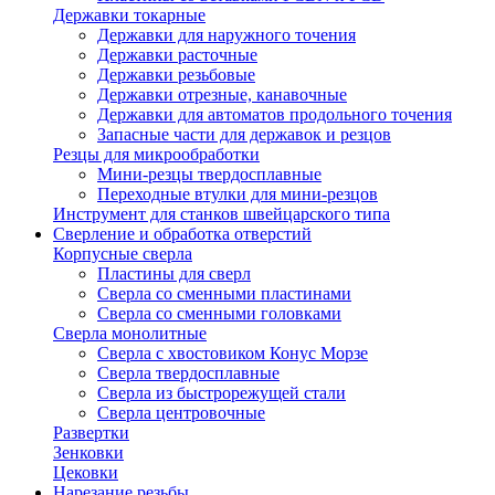
Державки токарные
Державки для наружного точения
Державки расточные
Державки резьбовые
Державки отрезные, канавочные
Державки для автоматов продольного точения
Запасные части для державок и резцов
Резцы для микрообработки
Мини-резцы твердосплавные
Переходные втулки для мини-резцов
Инструмент для станков швейцарского типа
Сверление и обработка отверстий
Корпусные сверла
Пластины для сверл
Сверла со сменными пластинами
Сверла со сменными головками
Сверла монолитные
Сверла с хвостовиком Конус Морзе
Сверла твердосплавные
Сверла из быстрорежущей стали
Сверла центровочные
Развертки
Зенковки
Цековки
Нарезание резьбы