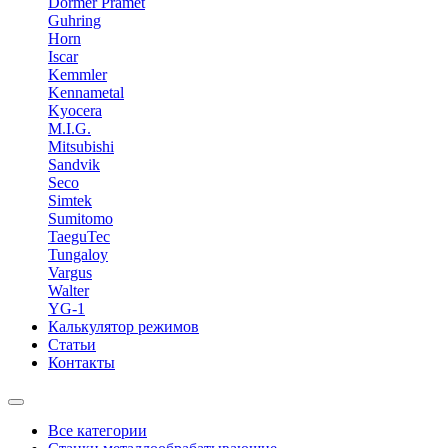
Dormer Pramet
Guhring
Horn
Iscar
Kemmler
Kennametal
Kyocera
M.I.G.
Mitsubishi
Sandvik
Seco
Simtek
Sumitomo
TaeguTec
Tungaloy
Vargus
Walter
YG-1
Калькулятор режимов
Статьи
Контакты
Все категории