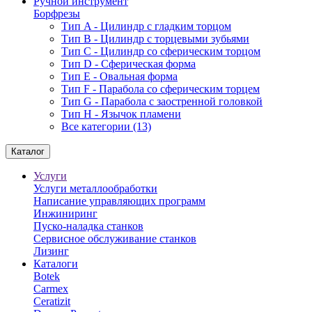
Ручной инструмент
Борфрезы
Тип A - Цилиндр с гладким торцом
Тип В - Цилиндр с торцевыми зубьями
Тип С - Цилиндр со сферическим торцом
Тип D - Сферическая форма
Тип Е - Овальная форма
Тип F - Парабола со сферическим торцем
Тип G - Парабола с заостренной головкой
Тип H - Язычок пламени
Все категории (13)
Каталог
Услуги
Услуги металлообработки
Написание управляющих программ
Инжиниринг
Пуско-наладка станков
Сервисное обслуживание станков
Лизинг
Каталоги
Botek
Carmex
Ceratizit