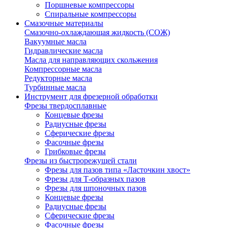
Поршневые компрессоры
Спиральные компрессоры
Смазочные материалы
Смазочно-охлаждающая жидкость (СОЖ)
Вакуумные масла
Гидравлические масла
Масла для направляющих скольжения
Компрессорные масла
Редукторные масла
Турбинные масла
Инструмент для фрезерной обработки
Фрезы твердосплавные
Концевые фрезы
Радиусные фрезы
Сферические фрезы
Фасочные фрезы
Грибковые фрезы
Фрезы из быстрорежущей стали
Фрезы для пазов типа «Ласточкин хвост»
Фрезы для Т-образных пазов
Фрезы для шпоночных пазов
Концевые фрезы
Радиусные фрезы
Сферические фрезы
Фасочные фрезы