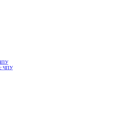
 ЧПУ
 с ЧПУ