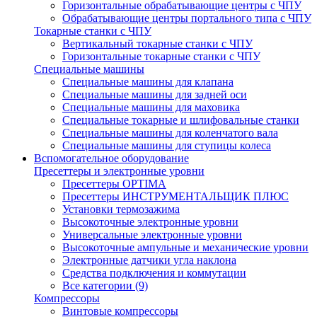
Горизонтальные обрабатывающие центры с ЧПУ
Обрабатывающие центры портального типа с ЧПУ
Токарные станки с ЧПУ
Вертикальный токарные станки с ЧПУ
Горизонтальные токарные станки с ЧПУ
Специальные машины
Специальные машины для клапана
Специальные машины для задней оси
Специальные машины для маховика
Специальные токарные и шлифовальные станки
Специальные машины для коленчатого вала
Специальные машины для ступицы колеса
Вспомогательное оборудование
Пресеттеры и электронные уровни
Пресеттеры OPTIMA
Пресеттеры ИНСТРУМЕНТАЛЬЩИК ПЛЮС
Установки термозажима
Высокоточные электронные уровни
Универсальные электронные уровни
Высокоточные ампульные и механические уровни
Электронные датчики угла наклона
Средства подключения и коммутации
Все категории (9)
Компрессоры
Винтовые компрессоры