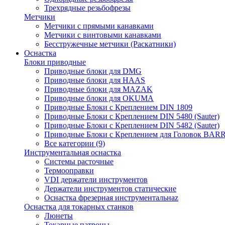
Трехрядные резьбофрезы
Метчики
Метчики с прямыми канавками
Метчики с винтовыми канавками
Бесстружечные метчики (Раскатники)
Оснастка
Блоки приводные
Приводные блоки для DMG
Приводные блоки для HAAS
Приводные блоки для MAZAK
Приводные блоки для OKUMA
Приводные Блоки с Креплением DIN 1809
Приводные Блоки с Креплением DIN 5480 (Sauter)
Приводные Блоки с Креплением DIN 5482 (Sauter)
Приводные Блоки с Креплением для Головок BA
Все категории (9)
Инструментальная оснастка
Системы расточные
Термооправки
VDI держатели инструментов
Держатели инструментов статические
Оснастка фрезерная инструментальнаz
Оснастка для токарных станков
Люнеты
Токарные патроны