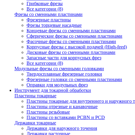
Грибковые фрезы
Все категории (8)
Фрезы со сменными пластинами
Фрезерные пластины
Фрезы торцевые насадные
Концевые фрезы со сменными пластинами
Сферические фрезы со сменными пластинами
Фасочные фрезы со сменными пластинами
Корпусные фрезы с высокой подачей (High-feed)
Дисковые фрезы со сменными пластинами
Запасные части для корпусных фрез
Все категории (8)
Модульные фрезы со сменными головками
Твердосплавные фрезерные головки
Фрезерные головки со сменными пластинами
Оправки для модульных фрез
Инструмент для токарной обработки
Пластины токарные
Пластины токарные для внутреннего и наружного 
Пластины отрезные и канавочные
Пластины резьбовые
Пластины со вставками PCBN и PCD
Державки токарные
Державки для наружного точения
Державки расточные