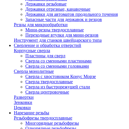
Державки резьбовые
Державки отрезные, канавочные
Державки для автоматов продольного точения
Запасные части для державок и резцов
Резцы для микрообработки
Мини-резцы твердосплавные
Переходные втулки для мини-резцов
Инструмент для станков швейцарского типа
Сверление и обработка отверстий
Корпусные сверла
Пластины для сверл
Сверла со сменными пластинами
Сверла со сменными головками
Сверла монолитные
Сверла с хвостовиком Конус Морзе
Сверла твердосплавные
Сверла из быстрорежущей стали
Сверла центровочные
Развертки
Зенковки
Цековки
Нарезание резьбы
Резьбофрезы твердосплавные
Многорядные резьбофрезы
Однорядные резьбофрезы