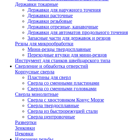
Державки токарные
Державки для наружного точения
Державки расточные
Державки резьбовые
Державки отрезные, канавочные
Державки для автоматов продольного точения
Запасные части для державок и резцов
Резцы для микрообработки
Мини-резцы твердосплавные
Переходные втулки для мини-резцов
Инструмент для станков швейцарского типа
Сверление и обработка отверстий
Корпусные сверла
Пластины для сверл
Сверла со сменными пластинами
Сверла со сменными головками
Сверла монолитные
Сверла с хвостовиком Конус Морзе
Сверла твердосплавные
Сверла из быстрорежущей стали
Сверла центровочные
Развертки
Зенковки
Цековки
Нарезание резьбы