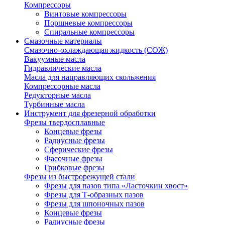
Компрессоры
Винтовые компрессоры
Поршневые компрессоры
Спиральные компрессоры
Смазочные материалы
Смазочно-охлаждающая жидкость (СОЖ)
Вакуумные масла
Гидравлические масла
Масла для направляющих скольжения
Компрессорные масла
Редукторные масла
Турбинные масла
Инструмент для фрезерной обработки
Фрезы твердосплавные
Концевые фрезы
Радиусные фрезы
Сферические фрезы
Фасочные фрезы
Грибковые фрезы
Фрезы из быстрорежущей стали
Фрезы для пазов типа «Ласточкин хвост»
Фрезы для Т-образных пазов
Фрезы для шпоночных пазов
Концевые фрезы
Радиусные фрезы