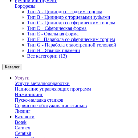
Ручной инструмент
Борфрезы
Тип A - Цилиндр с гладким торцом
Тип В - Цилиндр с торцевыми зубьями
Тип С - Цилиндр со сферическим торцом
Тип D - Сферическая форма
Тип Е - Овальная форма
Тип F - Парабола со сферическим торцем
Тип G - Парабола с заостренной головкой
Тип H - Язычок пламени
Все категории (13)
Каталог
Услуги
Услуги металлообработки
Написание управляющих программ
Инжиниринг
Пуско-наладка станков
Сервисное обслуживание станков
Лизинг
Каталоги
Botek
Carmex
Ceratizit