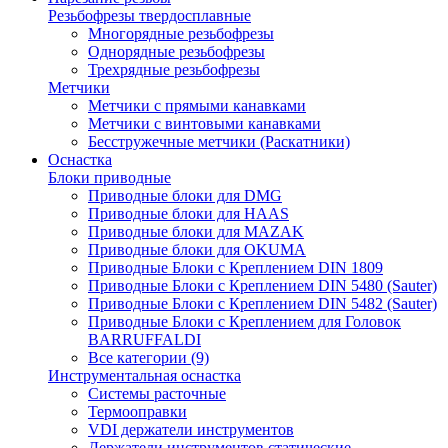
Резьбофрезы твердосплавные
Многорядные резьбофрезы
Однорядные резьбофрезы
Трехрядные резьбофрезы
Метчики
Метчики с прямыми канавками
Метчики с винтовыми канавками
Бесстружечные метчики (Раскатники)
Оснастка
Блоки приводные
Приводные блоки для DMG
Приводные блоки для HAAS
Приводные блоки для MAZAK
Приводные блоки для OKUMA
Приводные Блоки с Креплением DIN 1809
Приводные Блоки с Креплением DIN 5480 (Sauter)
Приводные Блоки с Креплением DIN 5482 (Sauter)
Приводные Блоки с Креплением для Головок
BARRUFFALDI
Все категории (9)
Инструментальная оснастка
Системы расточные
Термооправки
VDI держатели инструментов
Держатели инструментов статические