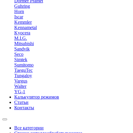
Dormer Pramet
Guhring
Horn
Iscar
Kemmler
Kennametal
Kyocera
M.I.G.
Mitsubishi
Sandvik
Seco
Simtek
Sumitomo
TaeguTec
Tungaloy
Vargus
Walter
YG-1
Калькулятор режимов
Статьи
Контакты
Все категории