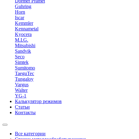
Dormer Pramet
Guhring
Horn
Iscar
Kemmler
Kennametal
Kyocera
M.I.G.
Mitsubishi
Sandvik
Seco
Simtek
Sumitomo
TaeguTec
Tungaloy
Vargus
Walter
YG-1
Калькулятор режимов
Статьи
Контакты
Все категории