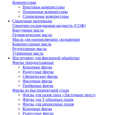
Компрессоры
Винтовые компрессоры
Поршневые компрессоры
Спиральные компрессоры
Смазочные материалы
Смазочно-охлаждающая жидкость (СОЖ)
Вакуумные масла
Гидравлические масла
Масла для направляющих скольжения
Компрессорные масла
Редукторные масла
Турбинные масла
Инструмент для фрезерной обработки
Фрезы твердосплавные
Концевые фрезы
Радиусные фрезы
Сферические фрезы
Фасочные фрезы
Грибковые фрезы
Фрезы из быстрорежущей стали
Фрезы для пазов типа «Ласточкин хвост»
Фрезы для Т-образных пазов
Фрезы для шпоночных пазов
Концевые фрезы
Радиусные фрезы