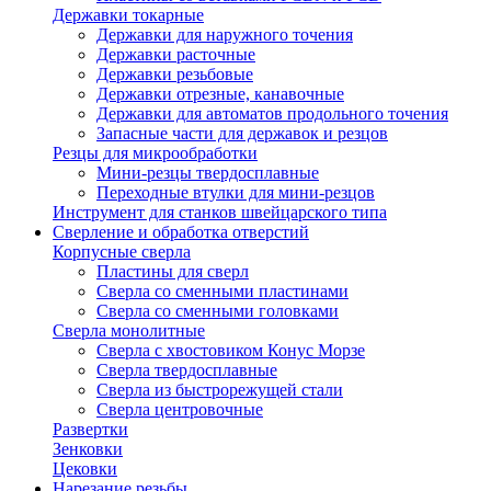
Державки токарные
Державки для наружного точения
Державки расточные
Державки резьбовые
Державки отрезные, канавочные
Державки для автоматов продольного точения
Запасные части для державок и резцов
Резцы для микрообработки
Мини-резцы твердосплавные
Переходные втулки для мини-резцов
Инструмент для станков швейцарского типа
Сверление и обработка отверстий
Корпусные сверла
Пластины для сверл
Сверла со сменными пластинами
Сверла со сменными головками
Сверла монолитные
Сверла с хвостовиком Конус Морзе
Сверла твердосплавные
Сверла из быстрорежущей стали
Сверла центровочные
Развертки
Зенковки
Цековки
Нарезание резьбы