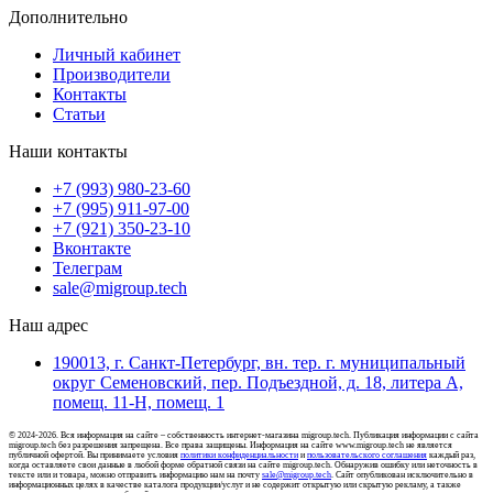
Дополнительно
Личный кабинет
Производители
Контакты
Статьи
Наши контакты
+7 (993) 980-23-60
+7 (995) 911-97-00
+7 (921) 350-23-10
Вконтакте
Телеграм
sale@migroup.tech
Наш адрес
190013, г. Санкт-Петербург, вн. тер. г. муниципальный
округ Семеновский, пер. Подъездной, д. 18, литера А,
помещ. 11-Н, помещ. 1
© 2024-2026. Вся информация на сайте – собственность интернет-магазина migroup.tech. Публикация информации с сайта
migroup.tech без разрешения запрещена. Все права защищены. Информация на сайте www.migroup.tech не является
публичной офертой. Вы принимаете условия
политики конфиденциальности
и
пользовательского соглашения
каждый раз,
когда оставляете свои данные в любой форме обратной связи на сайте migroup.tech. Обнаружив ошибку или неточность в
тексте или и товара, можно отправить информацию нам на почту
sale@migroup.tech
. Сайт опубликован исключительно в
информационных целях в качестве каталога продукции/услуг и не содержит открытую или скрытую рекламу, а также