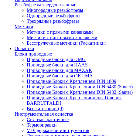
Резьбофрезы твердосплавные
Многорядные резьбофрезы
Однорядные резьбофрезы
Трехрядные резьбофрезы
Метчики
Метчики с прямыми канавками
Метчики с винтовыми канавками
Бесстружечные метчики (Раскатники)
Оснастка
Блоки приводные
Приводные блоки для DMG
Приводные блоки для HAAS
Приводные блоки для MAZAK
Приводные блоки для OKUMA
Приводные Блоки с Креплением DIN 1809
Приводные Блоки с Креплением DIN 5480 (Sauter)
Приводные Блоки с Креплением DIN 5482 (Sauter)
Приводные Блоки с Креплением для Головок
BARRUFFALDI
Все категории (9)
Инструментальная оснастка
Системы расточные
Термооправки
VDI держатели инструментов
Держатели инструментов статические