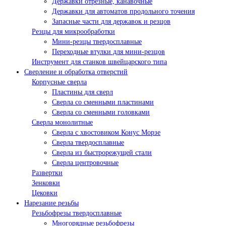
Державки отрезные, канавочные
Державки для автоматов продольного точения
Запасные части для державок и резцов
Резцы для микрообработки
Мини-резцы твердосплавные
Переходные втулки для мини-резцов
Инструмент для станков швейцарского типа
Сверление и обработка отверстий
Корпусные сверла
Пластины для сверл
Сверла со сменными пластинами
Сверла со сменными головками
Сверла монолитные
Сверла с хвостовиком Конус Морзе
Сверла твердосплавные
Сверла из быстрорежущей стали
Сверла центровочные
Развертки
Зенковки
Цековки
Нарезание резьбы
Резьбофрезы твердосплавные
Многорядные резьбофрезы