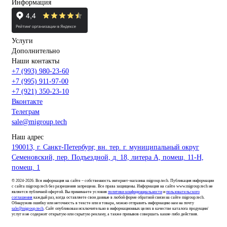
Информация
Услуги
Дополнительно
Наши контакты
+7 (993) 980-23-60
+7 (995) 911-97-00
+7 (921) 350-23-10
Вконтакте
Телеграм
sale@migroup.tech
Наш адрес
190013, г. Санкт-Петербург, вн. тер. г. муниципальный округ
Семеновский, пер. Подъездной, д. 18, литера А, помещ. 11-Н,
помещ. 1
© 2024-2026. Вся информация на сайте – собственность интернет-магазина migroup.tech. Публикация информации
с сайта migroup.tech без разрешения запрещена. Все права защищены. Информация на сайте www.migroup.tech не
является публичной офертой. Вы принимаете условия
политики конфиденциальности
и
пользовательского
соглашения
каждый раз, когда оставляете свои данные в любой форме обратной связи на сайте migroup.tech.
Обнаружив ошибку или неточность в тексте или и товара, можно отправить информацию нам на почту
sale@migroup.tech
. Сайт опубликован исключительно в информационных целях в качестве каталога продукции/
услуг и не содержит открытую или скрытую рекламу, а также призывов совершать какие-либо действия.