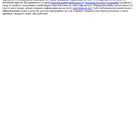
публичной офертой. Вы принимаете условия
политики конфиденциальности
и
пользовательского соглашения
каждый раз,
когда оставляете свои данные в любой форме обратной связи на сайте migroup.tech. Обнаружив ошибку или неточность в
тексте или и товара, можно отправить информацию нам на почту
sale@migroup.tech
. Сайт опубликован исключительно в
информационных целях в качестве каталога продукции/услуг и не содержит открытую или скрытую рекламу, а также
призывов совершать какие-либо действия.