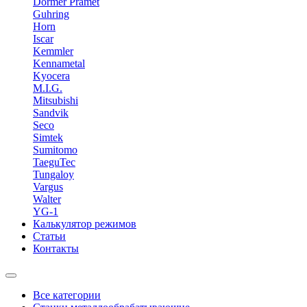
Dormer Pramet
Guhring
Horn
Iscar
Kemmler
Kennametal
Kyocera
M.I.G.
Mitsubishi
Sandvik
Seco
Simtek
Sumitomo
TaeguTec
Tungaloy
Vargus
Walter
YG-1
Калькулятор режимов
Статьи
Контакты
Все категории