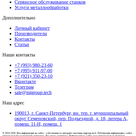
Сервисное обслуживание станков
Услуги металлообработки
Дополнительно
Личный кабинет
Производители
Контакты
Статьи
Наши контакты
+7 (993) 980-23-60
+7 (995) 911-97-00
+7 (921) 350-23-10
Вконтакте
Телеграм
sale@migroup.tech
Наш адрес
190013, г. Санкт-Петербург, вн. тер. г. муниципальный
округ Семеновский, пер. Подъездной, д. 18, литера А,
помещ. 11-Н, помещ. 1
© 2024-2026. Вся информация на сайте – собственность интернет-магазина migroup.tech. Публикация информации с сайта
migroup.tech без разрешения запрещена. Все права защищены. Информация на сайте www.migroup.tech не является