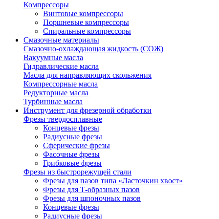
Компрессоры
Винтовые компрессоры
Поршневые компрессоры
Спиральные компрессоры
Смазочные материалы
Смазочно-охлаждающая жидкость (СОЖ)
Вакуумные масла
Гидравлические масла
Масла для направляющих скольжения
Компрессорные масла
Редукторные масла
Турбинные масла
Инструмент для фрезерной обработки
Фрезы твердосплавные
Концевые фрезы
Радиусные фрезы
Сферические фрезы
Фасочные фрезы
Грибковые фрезы
Фрезы из быстрорежущей стали
Фрезы для пазов типа «Ласточкин хвост»
Фрезы для Т-образных пазов
Фрезы для шпоночных пазов
Концевые фрезы
Радиусные фрезы