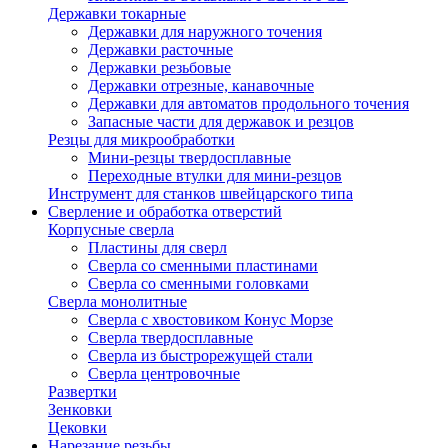
Державки токарные
Державки для наружного точения
Державки расточные
Державки резьбовые
Державки отрезные, канавочные
Державки для автоматов продольного точения
Запасные части для державок и резцов
Резцы для микрообработки
Мини-резцы твердосплавные
Переходные втулки для мини-резцов
Инструмент для станков швейцарского типа
Сверление и обработка отверстий
Корпусные сверла
Пластины для сверл
Сверла со сменными пластинами
Сверла со сменными головками
Сверла монолитные
Сверла с хвостовиком Конус Морзе
Сверла твердосплавные
Сверла из быстрорежущей стали
Сверла центровочные
Развертки
Зенковки
Цековки
Нарезание резьбы