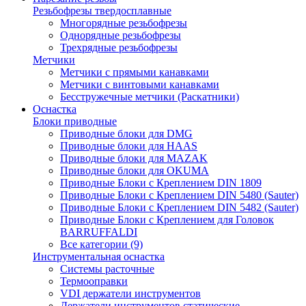
Резьбофрезы твердосплавные
Многорядные резьбофрезы
Однорядные резьбофрезы
Трехрядные резьбофрезы
Метчики
Метчики с прямыми канавками
Метчики с винтовыми канавками
Бесстружечные метчики (Раскатники)
Оснастка
Блоки приводные
Приводные блоки для DMG
Приводные блоки для HAAS
Приводные блоки для MAZAK
Приводные блоки для OKUMA
Приводные Блоки с Креплением DIN 1809
Приводные Блоки с Креплением DIN 5480 (Sauter)
Приводные Блоки с Креплением DIN 5482 (Sauter)
Приводные Блоки с Креплением для Головок
BARRUFFALDI
Все категории (9)
Инструментальная оснастка
Системы расточные
Термооправки
VDI держатели инструментов
Держатели инструментов статические