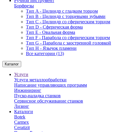
Ручной инструмент
Борфрезы
Тип A - Цилиндр с гладким торцом
Тип В - Цилиндр с торцевыми зубьями
Тип С - Цилиндр со сферическим торцом
Тип D - Сферическая форма
Тип Е - Овальная форма
Тип F - Парабола со сферическим торцем
Тип G - Парабола с заостренной головкой
Тип H - Язычок пламени
Все категории (13)
Каталог
Услуги
Услуги металлообработки
Написание управляющих программ
Инжиниринг
Пуско-наладка станков
Сервисное обслуживание станков
Лизинг
Каталоги
Botek
Carmex
Ceratizit