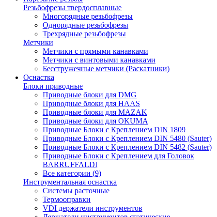
Резьбофрезы твердосплавные
Многорядные резьбофрезы
Однорядные резьбофрезы
Трехрядные резьбофрезы
Метчики
Метчики с прямыми канавками
Метчики с винтовыми канавками
Бесстружечные метчики (Раскатники)
Оснастка
Блоки приводные
Приводные блоки для DMG
Приводные блоки для HAAS
Приводные блоки для MAZAK
Приводные блоки для OKUMA
Приводные Блоки с Креплением DIN 1809
Приводные Блоки с Креплением DIN 5480 (Sauter)
Приводные Блоки с Креплением DIN 5482 (Sauter)
Приводные Блоки с Креплением для Головок
BARRUFFALDI
Все категории (9)
Инструментальная оснастка
Системы расточные
Термооправки
VDI держатели инструментов
Держатели инструментов статические