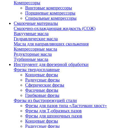
Компрессоры
Винтовые компрессоры
Поршневые компрессоры
Спиральные компрессоры
Смазочные материалы
Смазочно-охлаждающая жидкость (СОЖ)
Вакуумные масла
Гидравлические масла
Масла для направляющих скольжения
Компрессорные масла
Редукторные масла
Турбинные масла
Инструмент для фрезерной обработки
Фрезы твердосплавные
Концевые фрезы
Радиусные фрезы
Сферические фрезы
Фасочные фрезы
Грибковые фрезы
Фрезы из быстрорежущей стали
Фрезы для пазов типа «Ласточкин хвост»
Фрезы для Т-образных пазов
Фрезы для шпоночных пазов
Концевые фрезы
Радиусные фрезы