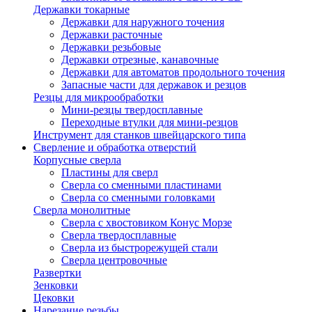
Державки токарные
Державки для наружного точения
Державки расточные
Державки резьбовые
Державки отрезные, канавочные
Державки для автоматов продольного точения
Запасные части для державок и резцов
Резцы для микрообработки
Мини-резцы твердосплавные
Переходные втулки для мини-резцов
Инструмент для станков швейцарского типа
Сверление и обработка отверстий
Корпусные сверла
Пластины для сверл
Сверла со сменными пластинами
Сверла со сменными головками
Сверла монолитные
Сверла с хвостовиком Конус Морзе
Сверла твердосплавные
Сверла из быстрорежущей стали
Сверла центровочные
Развертки
Зенковки
Цековки
Нарезание резьбы