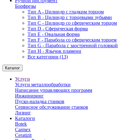
Ручной инструмент
Борфрезы
Тип A - Цилиндр с гладким торцом
Тип В - Цилиндр с торцевыми зубьями
Тип С - Цилиндр со сферическим торцом
Тип D - Сферическая форма
Тип Е - Овальная форма
Тип F - Парабола со сферическим торцем
Тип G - Парабола с заостренной головкой
Тип H - Язычок пламени
Все категории (13)
Каталог
Услуги
Услуги металлообработки
Написание управляющих программ
Инжиниринг
Пуско-наладка станков
Сервисное обслуживание станков
Лизинг
Каталоги
Botek
Carmex
Ceratizit