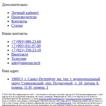
Дополнительно
Личный кабинет
Производители
Контакты
Статьи
Наши контакты
+7 (993) 980-23-60
+7 (995) 911-97-00
+7 (921) 350-23-10
Вконтакте
Телеграм
sale@migroup.tech
Наш адрес
190013, г. Санкт-Петербург, вн. тер. г. муниципальный
округ Семеновский, пер. Подъездной, д. 18, литера А,
помещ. 11-Н, помещ. 1
© 2024-2026. Вся информация на сайте – собственность интернет-магазина migroup.tech. Публикация информации с сайта
migroup.tech без разрешения запрещена. Все права защищены. Информация на сайте www.migroup.tech не является
публичной офертой. Вы принимаете условия
политики конфиденциальности
и
пользовательского соглашения
каждый раз,
когда оставляете свои данные в любой форме обратной связи на сайте migroup.tech. Обнаружив ошибку или неточность в
тексте или и товара, можно отправить информацию нам на почту
sale@migroup.tech
. Сайт опубликован исключительно в
информационных целях в качестве каталога продукции/услуг и не содержит открытую или скрытую рекламу, а также