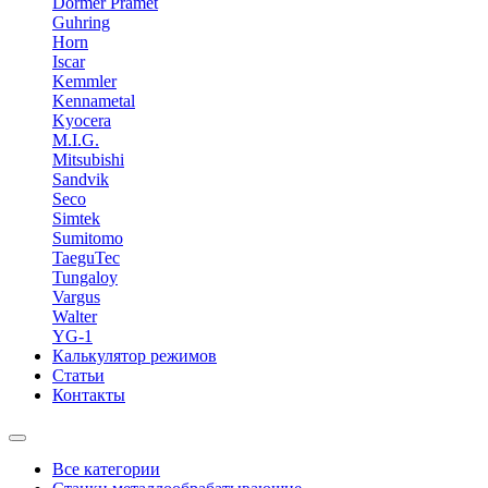
Dormer Pramet
Guhring
Horn
Iscar
Kemmler
Kennametal
Kyocera
M.I.G.
Mitsubishi
Sandvik
Seco
Simtek
Sumitomo
TaeguTec
Tungaloy
Vargus
Walter
YG-1
Калькулятор режимов
Статьи
Контакты
Все категории