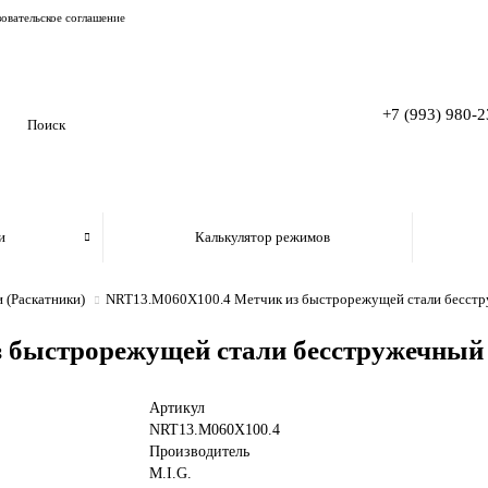
овательское соглашение
+7 (993) 980-2
и
Калькулятор режимов
 (Раскатники)
NRT13.M060X100.4 Метчик из быстрорежущей стали бесстр
 быстрорежущей стали бесстружечный 
Артикул
NRT13.M060X100.4
Производитель
M.I.G.