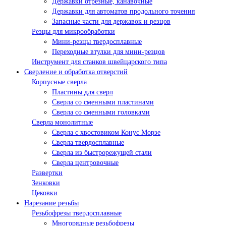
Державки отрезные, канавочные
Державки для автоматов продольного точения
Запасные части для державок и резцов
Резцы для микрообработки
Мини-резцы твердосплавные
Переходные втулки для мини-резцов
Инструмент для станков швейцарского типа
Сверление и обработка отверстий
Корпусные сверла
Пластины для сверл
Сверла со сменными пластинами
Сверла со сменными головками
Сверла монолитные
Сверла с хвостовиком Конус Морзе
Сверла твердосплавные
Сверла из быстрорежущей стали
Сверла центровочные
Развертки
Зенковки
Цековки
Нарезание резьбы
Резьбофрезы твердосплавные
Многорядные резьбофрезы