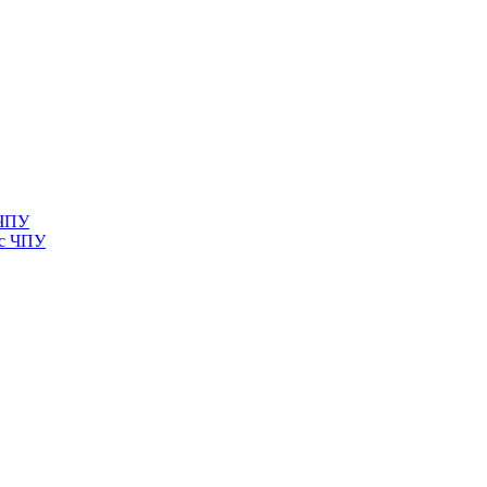
 ЧПУ
 с ЧПУ