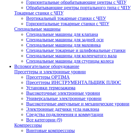
Горизонтальные обрабатывающие центры с ЧПУ
Обрабатывающие центры портального типа с ЧПУ
Токарные станки с ЧПУ
Вертикальный токарные станки с ЧПУ
Горизонтальные токарные станки с ЧПУ
Специальные машины
Специальные машины для клапана
Специальные машины для задней оси
Специальные машины для маховика
Специальные токарные и шлифовальные станки
Специальные машины для коленчатого вала
Специальные машины для ступицы колеса
Вспомогательное оборудование
Пресеттеры и электронные уровни
Пресеттеры OPTIMA
Пресеттеры ИНСТРУМЕНТАЛЬЩИК ПЛЮС
Установки термозажима
Высокоточные электронные уровни
Универсальные электронные уровни
Высокоточные ампульные и механические уровни
Электронные датчики угла наклона
Средства подключения и коммутации
Все категории (9)
Компрессоры
Винтовые компрессоры