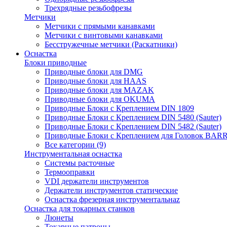
Трехрядные резьбофрезы
Метчики
Метчики с прямыми канавками
Метчики с винтовыми канавками
Бесстружечные метчики (Раскатники)
Оснастка
Блоки приводные
Приводные блоки для DMG
Приводные блоки для HAAS
Приводные блоки для MAZAK
Приводные блоки для OKUMA
Приводные Блоки с Креплением DIN 1809
Приводные Блоки с Креплением DIN 5480 (Sauter)
Приводные Блоки с Креплением DIN 5482 (Sauter)
Приводные Блоки с Креплением для Головок BA
Все категории (9)
Инструментальная оснастка
Системы расточные
Термооправки
VDI держатели инструментов
Держатели инструментов статические
Оснастка фрезерная инструментальнаz
Оснастка для токарных станков
Люнеты
Токарные патроны