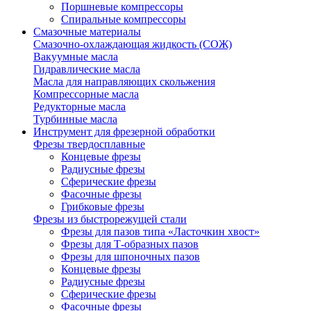
Поршневые компрессоры
Спиральные компрессоры
Смазочные материалы
Смазочно-охлаждающая жидкость (СОЖ)
Вакуумные масла
Гидравлические масла
Масла для направляющих скольжения
Компрессорные масла
Редукторные масла
Турбинные масла
Инструмент для фрезерной обработки
Фрезы твердосплавные
Концевые фрезы
Радиусные фрезы
Сферические фрезы
Фасочные фрезы
Грибковые фрезы
Фрезы из быстрорежущей стали
Фрезы для пазов типа «Ласточкин хвост»
Фрезы для Т-образных пазов
Фрезы для шпоночных пазов
Концевые фрезы
Радиусные фрезы
Сферические фрезы
Фасочные фрезы