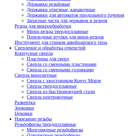
Державки резьбовые
Державки отрезные, канавочные
Державки для автоматов продольного точения
Запасные части для державок и резцов
Резцы для микрообработки
Мини-резцы твердосплавные
Переходные втулки для мини-резцов
Инструмент для станков швейцарского типа
Сверление и обработка отверстий
Корпусные сверла
Пластины для сверл
Сверла со сменными пластинами
Сверла со сменными головками
Сверла монолитные
Сверла с хвостовиком Конус Морзе
Сверла твердосплавные
Сверла из быстрорежущей стали
Сверла центровочные
Развертки
Зенковки
Цековки
Нарезание резьбы
Резьбофрезы твердосплавные
Многорядные резьбофрезы
Однорядные резьбофрезы