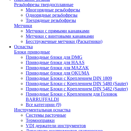
Резьбофрезы твердосплавные
Многорядные резьбофрезы
Однорядные резьбофрезы
Трехрядные резьбофрезы
Метчики
Метчики с прямыми канавками
Метчики с винтовыми канавками
Бесстружечные метчики (Раскатники)
Оснастка
Блоки приводные
Приводные блоки для DMG
Приводные блоки для HAAS
Приводные блоки для MAZAK
Приводные блоки для OKUMA
Приводные Блоки с Креплением DIN 1809
Приводные Блоки с Креплением DIN 5480 (Sauter)
Приводные Блоки с Креплением DIN 5482 (Sauter)
Приводные Блоки с Креплением для Головок
BARRUFFALDI
Все категории (9)
Инструментальная оснастка
Системы расточные
Термооправки
VDI держатели инструментов
Держатели инструментов статические