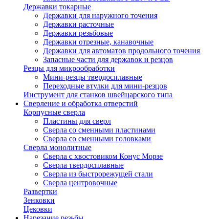
Державки токарные
Державки для наружного точения
Державки расточные
Державки резьбовые
Державки отрезные, канавочные
Державки для автоматов продольного точения
Запасные части для державок и резцов
Резцы для микрообработки
Мини-резцы твердосплавные
Переходные втулки для мини-резцов
Инструмент для станков швейцарского типа
Сверление и обработка отверстий
Корпусные сверла
Пластины для сверл
Сверла со сменными пластинами
Сверла со сменными головками
Сверла монолитные
Сверла с хвостовиком Конус Морзе
Сверла твердосплавные
Сверла из быстрорежущей стали
Сверла центровочные
Развертки
Зенковки
Цековки
Нарезание резьбы