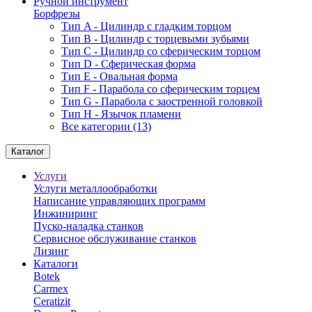
Ручной инструмент
Борфрезы
Тип A - Цилиндр с гладким торцом
Тип В - Цилиндр с торцевыми зубьями
Тип С - Цилиндр со сферическим торцом
Тип D - Сферическая форма
Тип Е - Овальная форма
Тип F - Парабола со сферическим торцем
Тип G - Парабола с заостренной головкой
Тип H - Язычок пламени
Все категории (13)
Каталог
Услуги
Услуги металлообработки
Написание управляющих программ
Инжиниринг
Пуско-наладка станков
Сервисное обслуживание станков
Лизинг
Каталоги
Botek
Carmex
Ceratizit