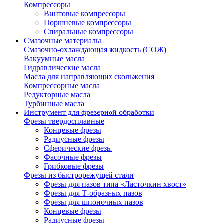
Компрессоры
Винтовые компрессоры
Поршневые компрессоры
Спиральные компрессоры
Смазочные материалы
Смазочно-охлаждающая жидкость (СОЖ)
Вакуумные масла
Гидравлические масла
Масла для направляющих скольжения
Компрессорные масла
Редукторные масла
Турбинные масла
Инструмент для фрезерной обработки
Фрезы твердосплавные
Концевые фрезы
Радиусные фрезы
Сферические фрезы
Фасочные фрезы
Грибковые фрезы
Фрезы из быстрорежущей стали
Фрезы для пазов типа «Ласточкин хвост»
Фрезы для Т-образных пазов
Фрезы для шпоночных пазов
Концевые фрезы
Радиусные фрезы