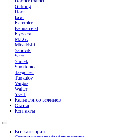
Dormer Pramet
Guhring
Horn
Iscar
Kemmler
Kennametal
Kyocera
M.I.G.
Mitsubishi
Sandvik
Seco
Simtek
Sumitomo
TaeguTec
Tungaloy
Vargus
Walter
YG-1
Калькулятор режимов
Статьи
Контакты
Все категории