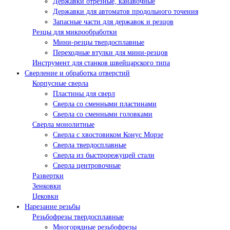
Державки отрезные, канавочные
Державки для автоматов продольного точения
Запасные части для державок и резцов
Резцы для микрообработки
Мини-резцы твердосплавные
Переходные втулки для мини-резцов
Инструмент для станков швейцарского типа
Сверление и обработка отверстий
Корпусные сверла
Пластины для сверл
Сверла со сменными пластинами
Сверла со сменными головками
Сверла монолитные
Сверла с хвостовиком Конус Морзе
Сверла твердосплавные
Сверла из быстрорежущей стали
Сверла центровочные
Развертки
Зенковки
Цековки
Нарезание резьбы
Резьбофрезы твердосплавные
Многорядные резьбофрезы