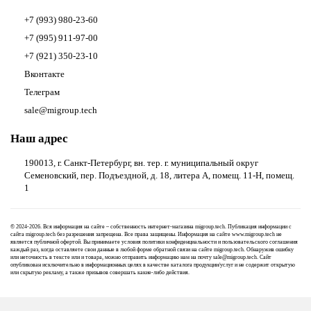
+7 (993) 980-23-60
+7 (995) 911-97-00
+7 (921) 350-23-10
Вконтакте
Телеграм
sale@migroup.tech
Наш адрес
190013, г. Санкт-Петербург, вн. тер. г. муниципальный округ
Семеновский, пер. Подъездной, д. 18, литера А, помещ. 11-Н, помещ.
1
© 2024-2026. Вся информация на сайте – собственность интернет-магазина migroup.tech. Публикация информации с
сайта migroup.tech без разрешения запрещена. Все права защищены. Информация на сайте www.migroup.tech не
является публичной офертой. Вы принимаете условия
политики конфиденциальности
и
пользовательского соглашения
каждый раз, когда оставляете свои данные в любой форме обратной связи на сайте migroup.tech. Обнаружив ошибку
или неточность в тексте или и товара, можно отправить информацию нам на почту
sale@migroup.tech
. Сайт
опубликован исключительно в информационных целях в качестве каталога продукции/услуг и не содержит открытую
или скрытую рекламу, а также призывов совершать какие-либо действия.