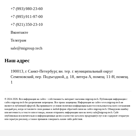
+7 (993) 980-23-60
+7 (995) 911-97-00
+7 (921) 350-23-10
Вконтакте
Телеграм
sale@migroup.tech
Наш адрес
190013, г. Санкт-Петербург, вн. тер. г. муниципальный округ
Семеновский, пер. Подъездной, д. 18, литера А, помещ. 11-Н, помещ.
1
© 2024-2026. Вся информация на сайте – собственность интернет-магазина migroup.tech. Публикация информации с
сайта migroup.tech без разрешения запрещена. Все права защищены. Информация на сайте www.migroup.tech не
является публичной офертой. Вы принимаете условия
политики конфиденциальности
и
пользовательского соглашения
каждый раз, когда оставляете свои данные в любой форме обратной связи на сайте migroup.tech. Обнаружив ошибку
или неточность в тексте или и товара, можно отправить информацию нам на почту
sale@migroup.tech
. Сайт
опубликован исключительно в информационных целях в качестве каталога продукции/услуг и не содержит открытую
или скрытую рекламу, а также призывов совершать какие-либо действия.