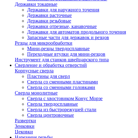
Державки токарные
Державки для наружного точения
Державки расточные
Державки резьбовые
Державки отрезные, канавочные
Державки для автоматов продольного точения
Запасные части для державок и резцов
Резцы для микрообработки
Мини-резцы твердосплавные
Переходные втулки для мини-резцов
Инструмент для станков швейцарского типа
Сверление и обработка отверстий
Корпусные сверла
Пластины для сверл
Сверла со сменными пластинами
Сверла со сменными головками
Сверла монолитные
Сверла с хвостовиком Конус Морзе
Сверла твердосплавные
Сверла из быстрорежущей стали
Сверла центровочные
Развертки
Зенковки
Цековки
Нарезание резьбы