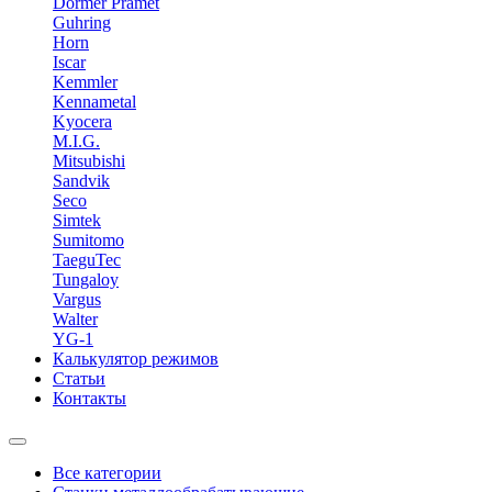
Dormer Pramet
Guhring
Horn
Iscar
Kemmler
Kennametal
Kyocera
M.I.G.
Mitsubishi
Sandvik
Seco
Simtek
Sumitomo
TaeguTec
Tungaloy
Vargus
Walter
YG-1
Калькулятор режимов
Статьи
Контакты
Все категории