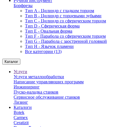
Ручной инструмент
Борфрезы
Тип A - Цилиндр с гладким торцом
Тип В - Цилиндр с торцевыми зубьями
Тип С - Цилиндр со сферическим торцом
Тип D - Сферическая форма
Тип Е - Овальная форма
Тип F - Парабола со сферическим торцем
Тип G - Парабола с заостренной головкой
Тип H - Язычок пламени
Все категории (13)
Каталог
Услуги
Услуги металлообработки
Написание управляющих программ
Инжиниринг
Пуско-наладка станков
Сервисное обслуживание станков
Лизинг
Каталоги
Botek
Carmex
Ceratizit