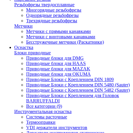
Резьбофрезы твердосплавные
Многорядные резьбофрезы
Однорядные резьбофрезы
Трехрядные резьбофрезы
Метчики
Метчики с прямыми канавками
Метчики с винтовыми канавками
Бесстружечные метчики (Раскатники)
Оснастка
Блоки приводные
Приводные блоки для DMG
Приводные блоки для HAAS
Приводные блоки для MAZAK
Приводные блоки для OKUMA
Приводные Блоки с Креплением DIN 1809
Приводные Блоки с Креплением DIN 5480 (Sauter)
Приводные Блоки с Креплением DIN 5482 (Sauter)
Приводные Блоки с Креплением для Головок
BARRUFFALDI
Все категории (9)
Инструментальная оснастка
Системы расточные
Термооправки
VDI держатели инструментов
Держатели инструментов статические