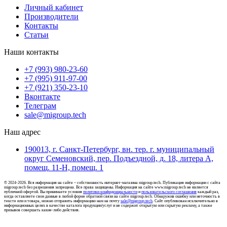
Личный кабинет
Производители
Контакты
Статьи
Наши контакты
+7 (993) 980-23-60
+7 (995) 911-97-00
+7 (921) 350-23-10
Вконтакте
Телеграм
sale@migroup.tech
Наш адрес
190013, г. Санкт-Петербург, вн. тер. г. муниципальный
округ Семеновский, пер. Подъездной, д. 18, литера А,
помещ. 11-Н, помещ. 1
© 2024-2026. Вся информация на сайте – собственность интернет-магазина migroup.tech. Публикация информации с сайта
migroup.tech без разрешения запрещена. Все права защищены. Информация на сайте www.migroup.tech не является
публичной офертой. Вы принимаете условия
политики конфиденциальности
и
пользовательского соглашения
каждый раз,
когда оставляете свои данные в любой форме обратной связи на сайте migroup.tech. Обнаружив ошибку или неточность в
тексте или и товара, можно отправить информацию нам на почту
sale@migroup.tech
. Сайт опубликован исключительно в
информационных целях в качестве каталога продукции/услуг и не содержит открытую или скрытую рекламу, а также
призывов совершать какие-либо действия.