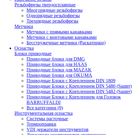
Резьбофрезы твердосплавные
Многорядные резьбофрезы
Однорядные резьбофрезы
Трехрядные резьбофрезы
Метчики
Метчики с прямыми канавками
Метчики с винтовыми канавками
Бесстружечные метчики (Раскатники)
Оснастка
Блоки приводные
Приводные блоки для DMG
Приводные блоки для HAAS
Приводные блоки для MAZAK
Приводные блоки для OKUMA
Приводные Блоки с Креплением DIN 1809
Приводные Блоки с Креплением DIN 5480 (Sauter)
Приводные Блоки с Креплением DIN 5482 (Sauter)
Приводные Блоки с Креплением для Головок
BARRUFFALDI
Все категории (9)
Инструментальная оснастка
Системы расточные
Термооправки
VDI держатели инструментов
Держатели инструментов статические