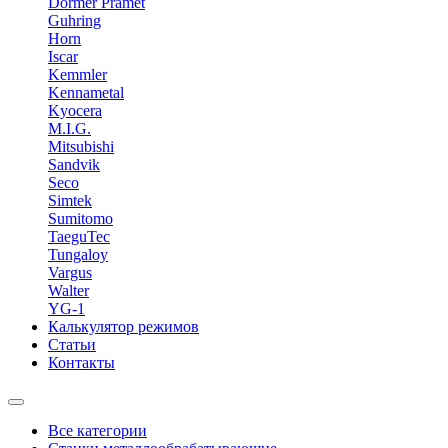
Dormer Pramet
Guhring
Horn
Iscar
Kemmler
Kennametal
Kyocera
M.I.G.
Mitsubishi
Sandvik
Seco
Simtek
Sumitomo
TaeguTec
Tungaloy
Vargus
Walter
YG-1
Калькулятор режимов
Статьи
Контакты
Все категории