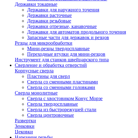
Державки токарные
Державки для наружного точения
Державки расточные
Державки резьбовые
Державки отрезные, канавочные
Державки для автоматов продольного точения
Запасные части для державок и резцов
Резцы для микрообработки
Мини-резцы твердосплавные
Переходные втулки для мини-резцов
Инструмент для станков швейцарского типа
Сверление и обработка отверстий
Корпусные сверла
Пластины для сверл
Сверла со сменными пластинами
Сверла со сменными головками
Сверла монолитные
Сверла с хвостовиком Конус Морзе
Сверла твердосплавные
Сверла из быстрорежущей стали
Сверла центровочные
Развертки
Зенковки
Цековки
Нарезание резьбы