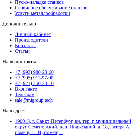
Пуско-наладка станков
Сервисное обслуживание станков
Услуги металлообработки
Дополнительно
Личный кабинет
Производители
Контакты
Статьи
Наши контакты
+7 (993) 980-23-60
+7 (995) 911-97-00
+7 (921) 350-23-10
Вконтакте
Телеграм
sale@migroup.tech
Наш адрес
190013, г. Санкт-Петербург, вн. тер. г. муниципальный
округ Семеновский, пер. Подъездной, д. 18, литера А,
помещ. 11-Н, помещ. 1