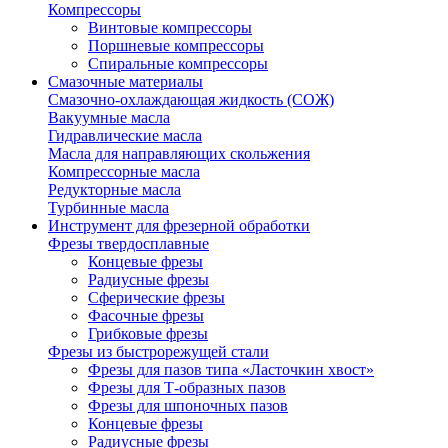
Компрессоры
Винтовые компрессоры
Поршневые компрессоры
Спиральные компрессоры
Смазочные материалы
Смазочно-охлаждающая жидкость (СОЖ)
Вакуумные масла
Гидравлические масла
Масла для направляющих скольжения
Компрессорные масла
Редукторные масла
Турбинные масла
Инструмент для фрезерной обработки
Фрезы твердосплавные
Концевые фрезы
Радиусные фрезы
Сферические фрезы
Фасочные фрезы
Грибковые фрезы
Фрезы из быстрорежущей стали
Фрезы для пазов типа «Ласточкин хвост»
Фрезы для Т-образных пазов
Фрезы для шпоночных пазов
Концевые фрезы
Радиусные фрезы