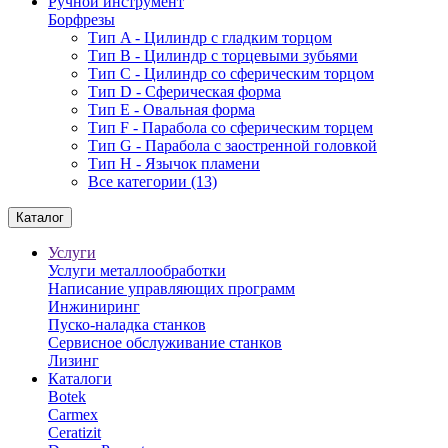
Ручной инструмент
Борфрезы
Тип A - Цилиндр с гладким торцом
Тип В - Цилиндр с торцевыми зубьями
Тип С - Цилиндр со сферическим торцом
Тип D - Сферическая форма
Тип Е - Овальная форма
Тип F - Парабола со сферическим торцем
Тип G - Парабола с заостренной головкой
Тип H - Язычок пламени
Все категории (13)
Каталог
Услуги
Услуги металлообработки
Написание управляющих программ
Инжиниринг
Пуско-наладка станков
Сервисное обслуживание станков
Лизинг
Каталоги
Botek
Carmex
Ceratizit