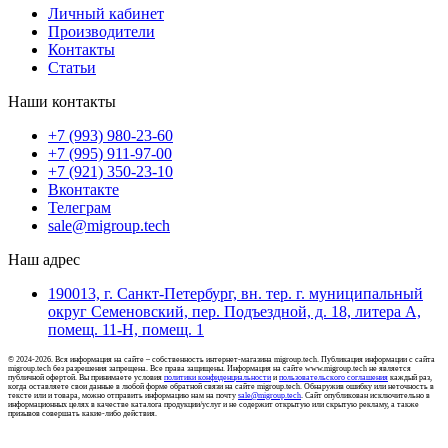
Личный кабинет
Производители
Контакты
Статьи
Наши контакты
+7 (993) 980-23-60
+7 (995) 911-97-00
+7 (921) 350-23-10
Вконтакте
Телеграм
sale@migroup.tech
Наш адрес
190013, г. Санкт-Петербург, вн. тер. г. муниципальный
округ Семеновский, пер. Подъездной, д. 18, литера А,
помещ. 11-Н, помещ. 1
© 2024-2026. Вся информация на сайте – собственность интернет-магазина migroup.tech. Публикация информации с сайта
migroup.tech без разрешения запрещена. Все права защищены. Информация на сайте www.migroup.tech не является
публичной офертой. Вы принимаете условия
политики конфиденциальности
и
пользовательского соглашения
каждый раз,
когда оставляете свои данные в любой форме обратной связи на сайте migroup.tech. Обнаружив ошибку или неточность в
тексте или и товара, можно отправить информацию нам на почту
sale@migroup.tech
. Сайт опубликован исключительно в
информационных целях в качестве каталога продукции/услуг и не содержит открытую или скрытую рекламу, а также
призывов совершать какие-либо действия.