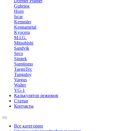
Dormer Pramet
Guhring
Horn
Iscar
Kemmler
Kennametal
Kyocera
M.I.G.
Mitsubishi
Sandvik
Seco
Simtek
Sumitomo
TaeguTec
Tungaloy
Vargus
Walter
YG-1
Калькулятор режимов
Статьи
Контакты
Все категории