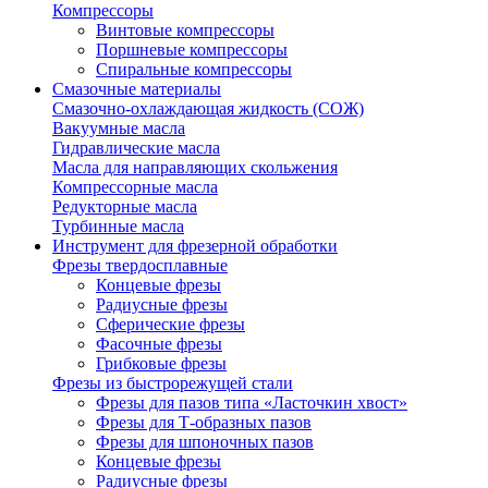
Компрессоры
Винтовые компрессоры
Поршневые компрессоры
Спиральные компрессоры
Смазочные материалы
Смазочно-охлаждающая жидкость (СОЖ)
Вакуумные масла
Гидравлические масла
Масла для направляющих скольжения
Компрессорные масла
Редукторные масла
Турбинные масла
Инструмент для фрезерной обработки
Фрезы твердосплавные
Концевые фрезы
Радиусные фрезы
Сферические фрезы
Фасочные фрезы
Грибковые фрезы
Фрезы из быстрорежущей стали
Фрезы для пазов типа «Ласточкин хвост»
Фрезы для Т-образных пазов
Фрезы для шпоночных пазов
Концевые фрезы
Радиусные фрезы