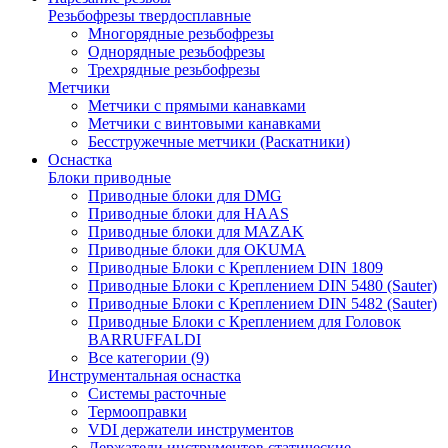
Резьбофрезы твердосплавные
Многорядные резьбофрезы
Однорядные резьбофрезы
Трехрядные резьбофрезы
Метчики
Метчики с прямыми канавками
Метчики с винтовыми канавками
Бесстружечные метчики (Раскатники)
Оснастка
Блоки приводные
Приводные блоки для DMG
Приводные блоки для HAAS
Приводные блоки для MAZAK
Приводные блоки для OKUMA
Приводные Блоки с Креплением DIN 1809
Приводные Блоки с Креплением DIN 5480 (Sauter)
Приводные Блоки с Креплением DIN 5482 (Sauter)
Приводные Блоки с Креплением для Головок
BARRUFFALDI
Все категории (9)
Инструментальная оснастка
Системы расточные
Термооправки
VDI держатели инструментов
Держатели инструментов статические