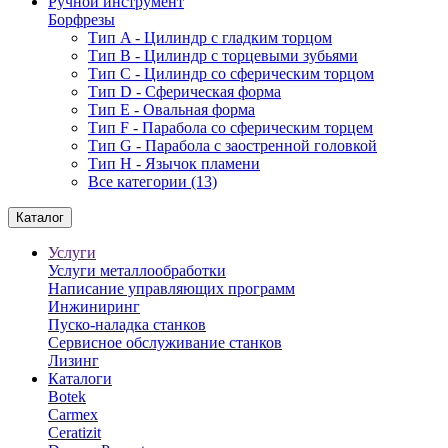
Ручной инструмент
Борфрезы
Тип A - Цилиндр с гладким торцом
Тип В - Цилиндр с торцевыми зубьями
Тип С - Цилиндр со сферическим торцом
Тип D - Сферическая форма
Тип Е - Овальная форма
Тип F - Парабола со сферическим торцем
Тип G - Парабола с заостренной головкой
Тип H - Язычок пламени
Все категории (13)
Каталог
Услуги
Услуги металлообработки
Написание управляющих программ
Инжиниринг
Пуско-наладка станков
Сервисное обслуживание станков
Лизинг
Каталоги
Botek
Carmex
Ceratizit