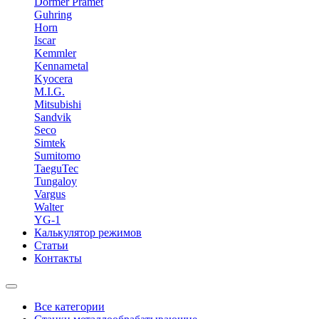
Dormer Pramet
Guhring
Horn
Iscar
Kemmler
Kennametal
Kyocera
M.I.G.
Mitsubishi
Sandvik
Seco
Simtek
Sumitomo
TaeguTec
Tungaloy
Vargus
Walter
YG-1
Калькулятор режимов
Статьи
Контакты
Все категории