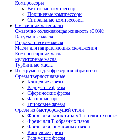
Компрессоры
Винтовые компрессоры
Поршневые компрессоры
Спиральные компрессоры
Смазочные материалы
Смазочно-охлаждающая жидкость (СОЖ)
Вакуумные масла
Гидравлические масла
Масла для направляющих скольжения
Компрессорные масла
Редукторные масла
Турбинные масла
Инструмент для фрезерной обработки
Фрезы твердосплавные
Концевые фрезы
Радиусные фрезы
Сферические фрезы
Фасочные фрезы
Грибковые фрезы
Фрезы из быстрорежущей стали
Фрезы для пазов типа «Ласточкин хвост»
Фрезы для Т-образных пазов
Фрезы для шпоночных пазов
Концевые фрезы
Радиусные фрезы