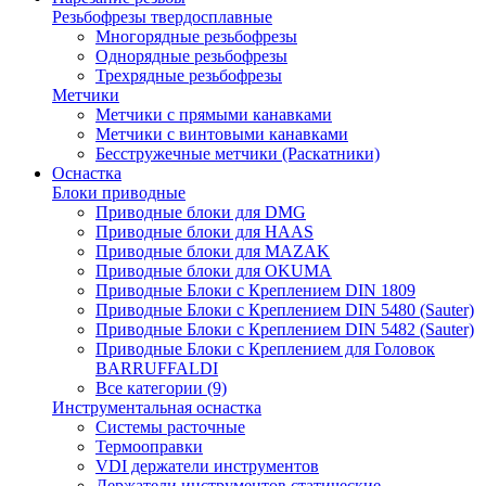
Резьбофрезы твердосплавные
Многорядные резьбофрезы
Однорядные резьбофрезы
Трехрядные резьбофрезы
Метчики
Метчики с прямыми канавками
Метчики с винтовыми канавками
Бесстружечные метчики (Раскатники)
Оснастка
Блоки приводные
Приводные блоки для DMG
Приводные блоки для HAAS
Приводные блоки для MAZAK
Приводные блоки для OKUMA
Приводные Блоки с Креплением DIN 1809
Приводные Блоки с Креплением DIN 5480 (Sauter)
Приводные Блоки с Креплением DIN 5482 (Sauter)
Приводные Блоки с Креплением для Головок
BARRUFFALDI
Все категории (9)
Инструментальная оснастка
Системы расточные
Термооправки
VDI держатели инструментов
Держатели инструментов статические