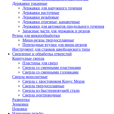
Державки токарные
Державки для наружного точения
Державки расточные
Державки резьбовые
Державки отрезные, канавочные
Державки для автоматов продольного точения
Запасные части для державок и резцов
Резцы для микрообработки
Мини-резцы твердосплавные
Переходные втулки для мини-резцов
Инструмент для станков швейцарского типа
Сверление и обработка отверстий
Корпусные сверла
Пластины для сверл
Сверла со сменными пластинами
Сверла со сменными головками
Сверла монолитные
Сверла с хвостовиком Конус Морзе
Сверла твердосплавные
Сверла из быстрорежущей стали
Сверла центровочные
Развертки
Зенковки
Цековки
Нарезание резьбы