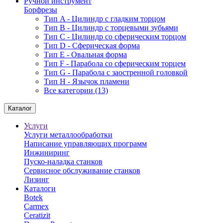
Ручной инструмент
Борфрезы
Тип A - Цилиндр с гладким торцом
Тип В - Цилиндр с торцевыми зубьями
Тип С - Цилиндр со сферическим торцом
Тип D - Сферическая форма
Тип Е - Овальная форма
Тип F - Парабола со сферическим торцем
Тип G - Парабола с заостренной головкой
Тип H - Язычок пламени
Все категории (13)
Каталог
Услуги
Услуги металлообработки
Написание управляющих программ
Инжиниринг
Пуско-наладка станков
Сервисное обслуживание станков
Лизинг
Каталоги
Botek
Carmex
Ceratizit