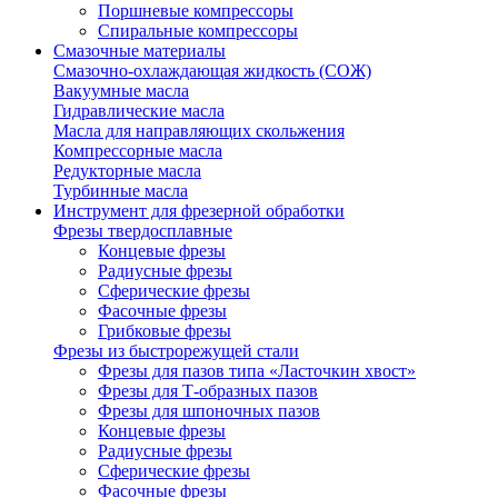
Поршневые компрессоры
Спиральные компрессоры
Смазочные материалы
Смазочно-охлаждающая жидкость (СОЖ)
Вакуумные масла
Гидравлические масла
Масла для направляющих скольжения
Компрессорные масла
Редукторные масла
Турбинные масла
Инструмент для фрезерной обработки
Фрезы твердосплавные
Концевые фрезы
Радиусные фрезы
Сферические фрезы
Фасочные фрезы
Грибковые фрезы
Фрезы из быстрорежущей стали
Фрезы для пазов типа «Ласточкин хвост»
Фрезы для Т-образных пазов
Фрезы для шпоночных пазов
Концевые фрезы
Радиусные фрезы
Сферические фрезы
Фасочные фрезы