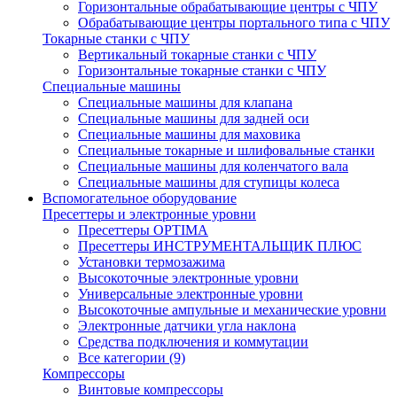
Горизонтальные обрабатывающие центры с ЧПУ
Обрабатывающие центры портального типа с ЧПУ
Токарные станки с ЧПУ
Вертикальный токарные станки с ЧПУ
Горизонтальные токарные станки с ЧПУ
Специальные машины
Специальные машины для клапана
Специальные машины для задней оси
Специальные машины для маховика
Специальные токарные и шлифовальные станки
Специальные машины для коленчатого вала
Специальные машины для ступицы колеса
Вспомогательное оборудование
Пресеттеры и электронные уровни
Пресеттеры OPTIMA
Пресеттеры ИНСТРУМЕНТАЛЬЩИК ПЛЮС
Установки термозажима
Высокоточные электронные уровни
Универсальные электронные уровни
Высокоточные ампульные и механические уровни
Электронные датчики угла наклона
Средства подключения и коммутации
Все категории (9)
Компрессоры
Винтовые компрессоры