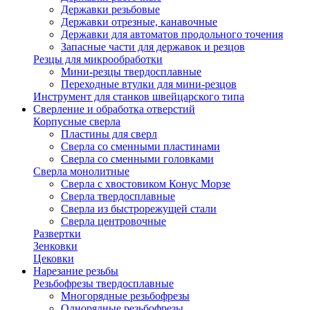
Державки резьбовые
Державки отрезные, канавочные
Державки для автоматов продольного точения
Запасные части для державок и резцов
Резцы для микрообработки
Мини-резцы твердосплавные
Переходные втулки для мини-резцов
Инструмент для станков швейцарского типа
Сверление и обработка отверстий
Корпусные сверла
Пластины для сверл
Сверла со сменными пластинами
Сверла со сменными головками
Сверла монолитные
Сверла с хвостовиком Конус Морзе
Сверла твердосплавные
Сверла из быстрорежущей стали
Сверла центровочные
Развертки
Зенковки
Цековки
Нарезание резьбы
Резьбофрезы твердосплавные
Многорядные резьбофрезы
Однорядные резьбофрезы