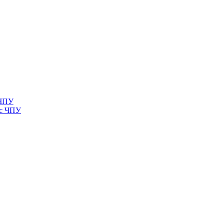
 ЧПУ
 с ЧПУ