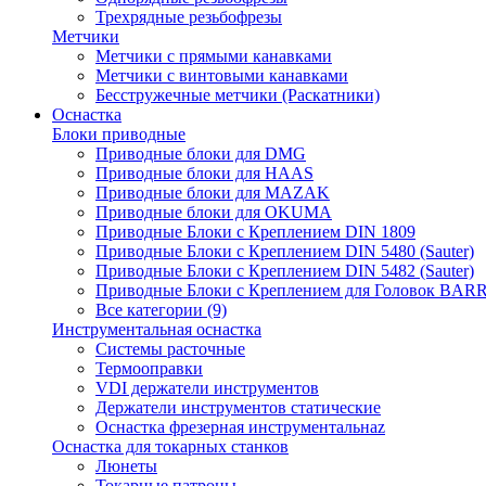
Трехрядные резьбофрезы
Метчики
Метчики с прямыми канавками
Метчики с винтовыми канавками
Бесстружечные метчики (Раскатники)
Оснастка
Блоки приводные
Приводные блоки для DMG
Приводные блоки для HAAS
Приводные блоки для MAZAK
Приводные блоки для OKUMA
Приводные Блоки с Креплением DIN 1809
Приводные Блоки с Креплением DIN 5480 (Sauter)
Приводные Блоки с Креплением DIN 5482 (Sauter)
Приводные Блоки с Креплением для Головок BA
Все категории (9)
Инструментальная оснастка
Системы расточные
Термооправки
VDI держатели инструментов
Держатели инструментов статические
Оснастка фрезерная инструментальнаz
Оснастка для токарных станков
Люнеты
Токарные патроны