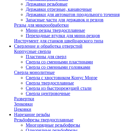
Державки резьбовые
Державки отрезные, канавочные
Державки для автоматов продольного точения
Запасные части для державок и резцов
Резцы для микрообработки
Мини-резцы твердосплавные
Переходные втулки для мини-резцов
Инструмент для станков швейцарского типа
Сверление и обработка отверстий
Корпусные сверла
Пластины для сверл
Сверла со сменными пластинами
Сверла со сменными головками
Сверла монолитные
Сверла с хвостовиком Конус Морзе
Сверла твердосплавные
Сверла из быстрорежущей стали
Сверла центровочные
Развертки
Зенковки
Цековки
Нарезание резьбы
Резьбофрезы твердосплавные
Многорядные резьбофрезы
Однорядные резьбофрезы