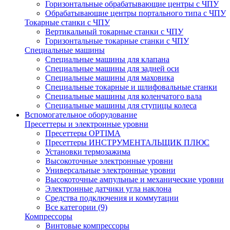
Горизонтальные обрабатывающие центры с ЧПУ
Обрабатывающие центры портального типа с ЧПУ
Токарные станки с ЧПУ
Вертикальный токарные станки с ЧПУ
Горизонтальные токарные станки с ЧПУ
Специальные машины
Специальные машины для клапана
Специальные машины для задней оси
Специальные машины для маховика
Специальные токарные и шлифовальные станки
Специальные машины для коленчатого вала
Специальные машины для ступицы колеса
Вспомогательное оборудование
Пресеттеры и электронные уровни
Пресеттеры OPTIMA
Пресеттеры ИНСТРУМЕНТАЛЬЩИК ПЛЮС
Установки термозажима
Высокоточные электронные уровни
Универсальные электронные уровни
Высокоточные ампульные и механические уровни
Электронные датчики угла наклона
Средства подключения и коммутации
Все категории (9)
Компрессоры
Винтовые компрессоры