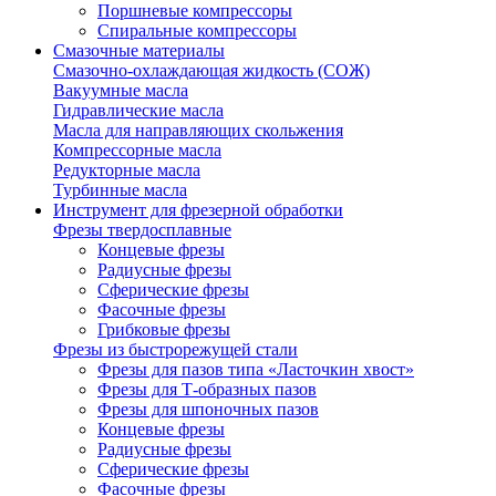
Поршневые компрессоры
Спиральные компрессоры
Смазочные материалы
Смазочно-охлаждающая жидкость (СОЖ)
Вакуумные масла
Гидравлические масла
Масла для направляющих скольжения
Компрессорные масла
Редукторные масла
Турбинные масла
Инструмент для фрезерной обработки
Фрезы твердосплавные
Концевые фрезы
Радиусные фрезы
Сферические фрезы
Фасочные фрезы
Грибковые фрезы
Фрезы из быстрорежущей стали
Фрезы для пазов типа «Ласточкин хвост»
Фрезы для Т-образных пазов
Фрезы для шпоночных пазов
Концевые фрезы
Радиусные фрезы
Сферические фрезы
Фасочные фрезы