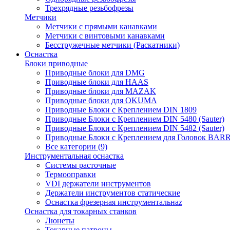
Трехрядные резьбофрезы
Метчики
Метчики с прямыми канавками
Метчики с винтовыми канавками
Бесстружечные метчики (Раскатники)
Оснастка
Блоки приводные
Приводные блоки для DMG
Приводные блоки для HAAS
Приводные блоки для MAZAK
Приводные блоки для OKUMA
Приводные Блоки с Креплением DIN 1809
Приводные Блоки с Креплением DIN 5480 (Sauter)
Приводные Блоки с Креплением DIN 5482 (Sauter)
Приводные Блоки с Креплением для Головок BA
Все категории (9)
Инструментальная оснастка
Системы расточные
Термооправки
VDI держатели инструментов
Держатели инструментов статические
Оснастка фрезерная инструментальнаz
Оснастка для токарных станков
Люнеты
Токарные патроны