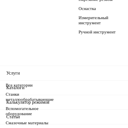
Оснастка
Измерительный
инструмент
Ручной инструмент
Услуги
Все категории
Услуги металлообработки
Каталоги
Станки
металлообрабатывающие
Написание управляющих программ
Botek
Калькулятор режимов
Вспомогательное
оборудование
Инжиниринг
Carmex
Статьи
Смазочные материалы