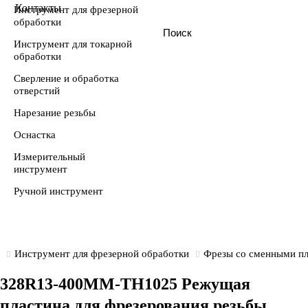
Пуско-наладка станков
Ceratizit
Контакты
Инструмент для фрезерной
обработки
Сервисное обслуживание станков
Dormer Pramet
Инструмент для токарной
обработки
Лизинг
Guhring
Сверление и обработка
отверстий
Нарезание резьбы
Horn
Оснастка
Iscar
Измерительный
инструмент
Kemmler
Ручной инструмент
Kennametal
Kyocera
Инструмент для фрезерной обработки
Фрезы со сменными п
328R13-400MM-TH1025 Режущая
M.I.G.
пластина для фрезерования резьбы