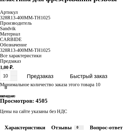
Mitsubishi
Артикул
328R13-400MM-TH1025
Sandvik
Производитель
Sandvik
Материал
Seco
CARBIDE
Обозначение
328R13-400MM-TH1025
Simtek
Все характеристики
Предзаказ
1,00 ₽.
Sumitomo
Предзаказ
Быстрый заказ
TaeguTec
Минимальное количество заказа этого товара 10
В
В
равнение
акладки
Tungaloy
Просмотров: 4505
Цены на сайте указаны без НДС
Vargus
Характеристики
Отзывы
Вопрос-ответ
0
Walter