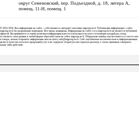
округ Семеновский, пер. Подъездной, д. 18, литера А,
помещ. 11-Н, помещ. 1
© 2024-2026. Вся информация на сайте – собственность интернет-магазина migroup.tech. Публикация информации с сайта
migroup.tech без разрешения запрещена. Все права защищены. Информация на сайте www.migroup.tech не является публичной
офертой. Вы принимаете условия
политики конфиденциальности
и
пользовательского соглашения
каждый раз, когда
оставляете свои данные в любой форме обратной связи на сайте migroup.tech. Обнаружив ошибку или неточность в тексте или
и товара, можно отправить информацию нам на почту
sale@migroup.tech
. Сайт опубликован исключительно в информационных
целях в качестве каталога продукции/услуг и не содержит открытую или скрытую рекламу, а также призывов совершать
какие-либо действия.