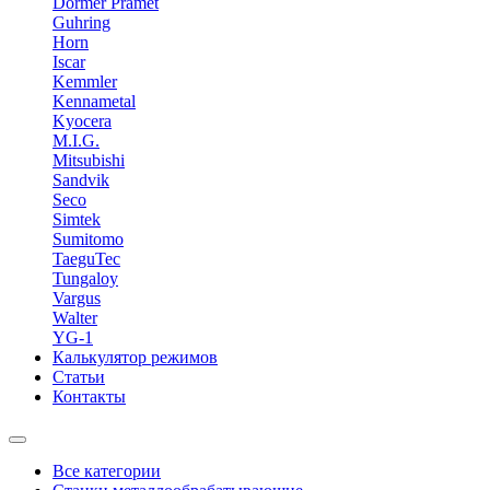
Dormer Pramet
Guhring
Horn
Iscar
Kemmler
Kennametal
Kyocera
M.I.G.
Mitsubishi
Sandvik
Seco
Simtek
Sumitomo
TaeguTec
Tungaloy
Vargus
Walter
YG-1
Калькулятор режимов
Статьи
Контакты
Все категории