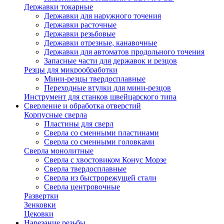
Державки токарные
Державки для наружного точения
Державки расточные
Державки резьбовые
Державки отрезные, канавочные
Державки для автоматов продольного точения
Запасные части для державок и резцов
Резцы для микрообработки
Мини-резцы твердосплавные
Переходные втулки для мини-резцов
Инструмент для станков швейцарского типа
Сверление и обработка отверстий
Корпусные сверла
Пластины для сверл
Сверла со сменными пластинами
Сверла со сменными головками
Сверла монолитные
Сверла с хвостовиком Конус Морзе
Сверла твердосплавные
Сверла из быстрорежущей стали
Сверла центровочные
Развертки
Зенковки
Цековки
Нарезание резьбы