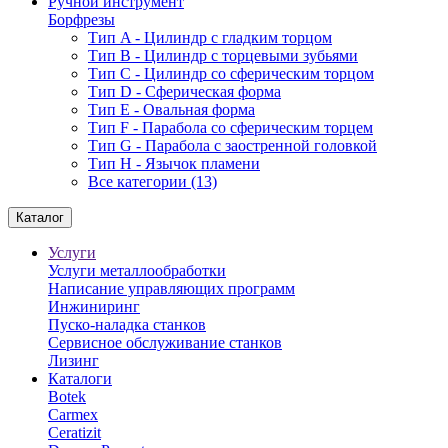
Ручной инструмент
Борфрезы
Тип A - Цилиндр с гладким торцом
Тип В - Цилиндр с торцевыми зубьями
Тип С - Цилиндр со сферическим торцом
Тип D - Сферическая форма
Тип Е - Овальная форма
Тип F - Парабола со сферическим торцем
Тип G - Парабола с заостренной головкой
Тип H - Язычок пламени
Все категории (13)
Каталог
Услуги
Услуги металлообработки
Написание управляющих программ
Инжиниринг
Пуско-наладка станков
Сервисное обслуживание станков
Лизинг
Каталоги
Botek
Carmex
Ceratizit