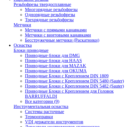
Резьбофрезы твердосплавные
Многорядные резьбофрезы
Однорядные резьбофрезы
Трехрядные резьбофрезы
Метчики
Метчики с прямыми канавками
Метчики с винтовыми канавками
Бесстружечные метчики (Раскатники)
Оснастка
Блоки приводные
Приводные блоки для DMG
Приводные блоки для HAAS
Приводные блоки для MAZAK
Приводные блоки для OKUMA
Приводные Блоки с Креплением DIN 1809
Приводные Блоки с Креплением DIN 5480 (Sauter)
Приводные Блоки с Креплением DIN 5482 (Sauter)
Приводные Блоки с Креплением для Головок
BARRUFFALDI
Все категории (9)
Инструментальная оснастка
Системы расточные
Термооправки
VDI держатели инструментов
Держатели инструментов статические