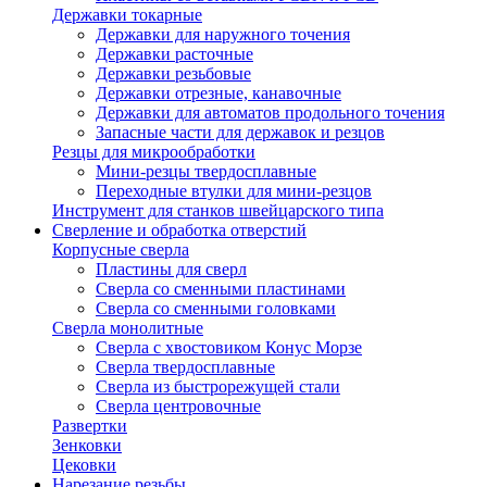
Державки токарные
Державки для наружного точения
Державки расточные
Державки резьбовые
Державки отрезные, канавочные
Державки для автоматов продольного точения
Запасные части для державок и резцов
Резцы для микрообработки
Мини-резцы твердосплавные
Переходные втулки для мини-резцов
Инструмент для станков швейцарского типа
Сверление и обработка отверстий
Корпусные сверла
Пластины для сверл
Сверла со сменными пластинами
Сверла со сменными головками
Сверла монолитные
Сверла с хвостовиком Конус Морзе
Сверла твердосплавные
Сверла из быстрорежущей стали
Сверла центровочные
Развертки
Зенковки
Цековки
Нарезание резьбы