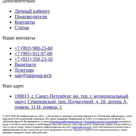
Дополнительно
Личный кабинет
Производители
Контакты
Статьи
Наши контакты
+7 (993) 980-23-60
+7 (995) 911-97-00
+7 (921) 350-23-10
Вконтакте
Телеграм
sale@migroup.tech
Наш адрес
190013, г. Санкт-Петербург, вн. тер. г. муниципальный
округ Семеновский, пер. Подъездной, д. 18, литера А,
помещ. 11-Н, помещ. 1
© 2024-2026. Вся информация на сайте – собственность интернет-магазина migroup.tech. Публикация информации с сайта
migroup.tech без разрешения запрещена. Все права защищены. Информация на сайте www.migroup.tech не является
публичной офертой. Вы принимаете условия
политики конфиденциальности
и
пользовательского соглашения
каждый раз,
когда оставляете свои данные в любой форме обратной связи на сайте migroup.tech. Обнаружив ошибку или неточность в
тексте или и товара, можно отправить информацию нам на почту
sale@migroup.tech
. Сайт опубликован исключительно в
информационных целях в качестве каталога продукции/услуг и не содержит открытую или скрытую рекламу, а также
призывов совершать какие-либо действия.