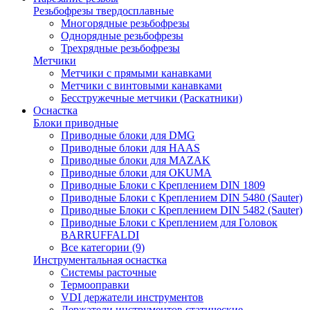
Резьбофрезы твердосплавные
Многорядные резьбофрезы
Однорядные резьбофрезы
Трехрядные резьбофрезы
Метчики
Метчики с прямыми канавками
Метчики с винтовыми канавками
Бесстружечные метчики (Раскатники)
Оснастка
Блоки приводные
Приводные блоки для DMG
Приводные блоки для HAAS
Приводные блоки для MAZAK
Приводные блоки для OKUMA
Приводные Блоки с Креплением DIN 1809
Приводные Блоки с Креплением DIN 5480 (Sauter)
Приводные Блоки с Креплением DIN 5482 (Sauter)
Приводные Блоки с Креплением для Головок
BARRUFFALDI
Все категории (9)
Инструментальная оснастка
Системы расточные
Термооправки
VDI держатели инструментов
Держатели инструментов статические