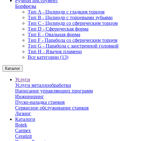
Ручной инструмент
Борфрезы
Тип A - Цилиндр с гладким торцом
Тип В - Цилиндр с торцевыми зубьями
Тип С - Цилиндр со сферическим торцом
Тип D - Сферическая форма
Тип Е - Овальная форма
Тип F - Парабола со сферическим торцем
Тип G - Парабола с заостренной головкой
Тип H - Язычок пламени
Все категории (13)
Каталог
Услуги
Услуги металлообработки
Написание управляющих программ
Инжиниринг
Пуско-наладка станков
Сервисное обслуживание станков
Лизинг
Каталоги
Botek
Carmex
Ceratizit