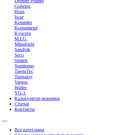
Dormer Pramet
Guhring
Horn
Iscar
Kemmler
Kennametal
Kyocera
M.I.G.
Mitsubishi
Sandvik
Seco
Simtek
Sumitomo
TaeguTec
Tungaloy
Vargus
Walter
YG-1
Калькулятор режимов
Статьи
Контакты
Все категории