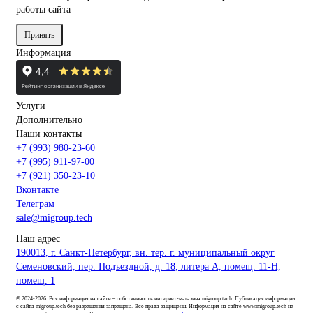
работы сайта
Принять
Информация
Услуги
Дополнительно
Наши контакты
+7 (993) 980-23-60
+7 (995) 911-97-00
+7 (921) 350-23-10
Вконтакте
Телеграм
sale@migroup.tech
Наш адрес
190013, г. Санкт-Петербург, вн. тер. г. муниципальный округ
Семеновский, пер. Подъездной, д. 18, литера А, помещ. 11-Н,
помещ. 1
© 2024-2026. Вся информация на сайте – собственность интернет-магазина migroup.tech. Публикация информации
с сайта migroup.tech без разрешения запрещена. Все права защищены. Информация на сайте www.migroup.tech не