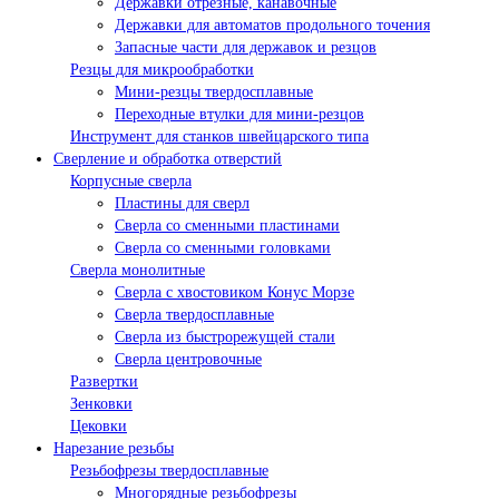
Державки отрезные, канавочные
Державки для автоматов продольного точения
Запасные части для державок и резцов
Резцы для микрообработки
Мини-резцы твердосплавные
Переходные втулки для мини-резцов
Инструмент для станков швейцарского типа
Сверление и обработка отверстий
Корпусные сверла
Пластины для сверл
Сверла со сменными пластинами
Сверла со сменными головками
Сверла монолитные
Сверла с хвостовиком Конус Морзе
Сверла твердосплавные
Сверла из быстрорежущей стали
Сверла центровочные
Развертки
Зенковки
Цековки
Нарезание резьбы
Резьбофрезы твердосплавные
Многорядные резьбофрезы