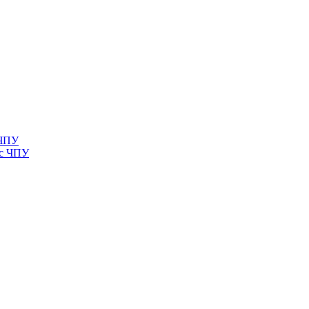
 ЧПУ
 с ЧПУ