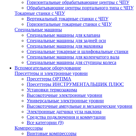
Горизонтальные обрабатывающие центры с ЧПУ
Обрабатывающие центры портального типа с ЧПУ
Токарные станки с ЧПУ
Вертикальный токарные станки с ЧПУ
Горизонтальные токарные станки с ЧПУ
Специальные машины
Специальные машины для клапана
Специальные машины для задней оси
Специальные машины для маховика
Специальные токарные и шлифовальные станки
Специальные машины для коленчатого вала
Специальные машины для ступицы колеса
Вспомогательное оборудование
Пресеттеры и электронные уровни
Пресеттеры OPTIMA
Пресеттеры ИНСТРУМЕНТАЛЬЩИК ПЛЮС
Установки термозажима
Высокоточные электронные уровни
Универсальные электронные уровни
Высокоточные ампульные и механические уровни
Электронные датчики угла наклона
Средства подключения и коммутации
Все категории (9)
Компрессоры
Винтовые компрессоры