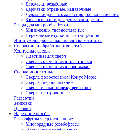
Державки резьбовые
Державки отрезные, канавочные
Державки для автоматов продольного точения
Запасные части для державок и резцов
Резцы для микрообработки
Мини-резцы твердосплавные
Переходные втулки для мини-резцов
Инструмент для станков швейцарского типа
Сверление и обработка отверстий
Корпусные сверла
Пластины для сверл
Сверла со сменными пластинами
Сверла со сменными головками
Сверла монолитные
Сверла с хвостовиком Конус Морзе
Сверла твердосплавные
Сверла из быстрорежущей стали
Сверла центровочные
Развертки
Зенковки
Цековки
Нарезание резьбы
Резьбофрезы твердосплавные
Многорядные резьбофрезы
Однорядные резьбофрезы