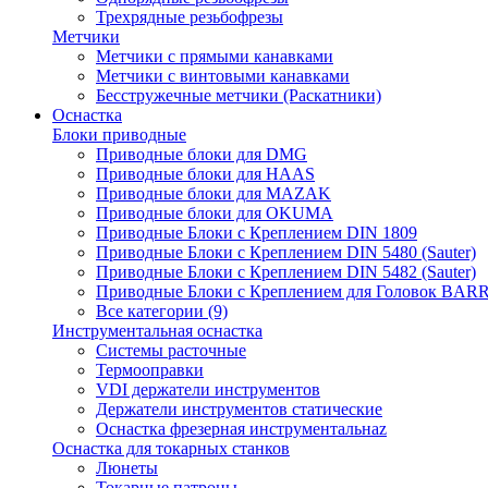
Трехрядные резьбофрезы
Метчики
Метчики с прямыми канавками
Метчики с винтовыми канавками
Бесстружечные метчики (Раскатники)
Оснастка
Блоки приводные
Приводные блоки для DMG
Приводные блоки для HAAS
Приводные блоки для MAZAK
Приводные блоки для OKUMA
Приводные Блоки с Креплением DIN 1809
Приводные Блоки с Креплением DIN 5480 (Sauter)
Приводные Блоки с Креплением DIN 5482 (Sauter)
Приводные Блоки с Креплением для Головок BA
Все категории (9)
Инструментальная оснастка
Системы расточные
Термооправки
VDI держатели инструментов
Держатели инструментов статические
Оснастка фрезерная инструментальнаz
Оснастка для токарных станков
Люнеты
Токарные патроны