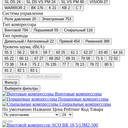
SL DS
24
SL DS VS PM
24
SL VS PM
80
VISION
27
WARRIOR
2
ВК
176
К
21
КВ
2
С
7
Система управления
Реле давления
20
Электронная
753
Тип компрессора
Винтовой
794
Поршневой
55
Спиральный
116
Тип привода
Дизельный / Автономный
22
Прямой
454
Ременной
389
Уровень шума, dB(A)
55
3
56
2
58
9
59
7
60
25
61
1
62
27
63
40
64
16
65
22
66
11
67
27
68
262
69
31
70
58
71
6
72
52
73
38
74
4
75
2
76
135
77
7
78
13
79
72
80
5
81
2
82
1
83
1
Сбросить
Выберите фильтры
Фильтр
Выберите фильтры
Винтовые компрессоры
Поршневые компрессоры
Спиральные компрессоры
По умолчанию
Название
Цена
Рейтинг
Код Товара