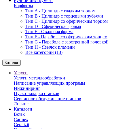
Ручной инструмент
Борфрезы
Тип A - Цилиндр с гладким торцом
Тип В - Цилиндр с торцевыми зубьями
Тип С - Цилиндр со сферическим торцом
Тип D - Сферическая форма
Тип Е - Овальная форма
Тип F - Парабола со сферическим торцем
Тип G - Парабола с заостренной головкой
Тип H - Язычок пламени
Все категории (13)
Каталог
Услуги
Услуги металлообработки
Написание управляющих программ
Инжиниринг
Пуско-наладка станков
Сервисное обслуживание станков
Лизинг
Каталоги
Botek
Carmex
Ceratizit