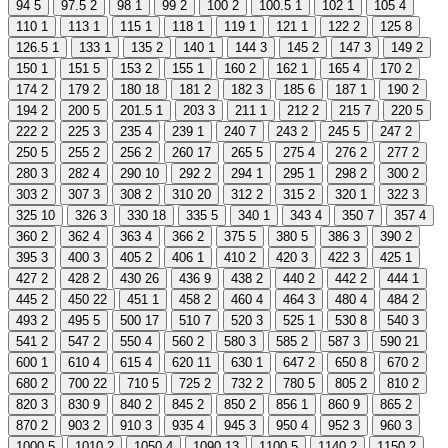
94
5
97.5
2
98
1
99
2
100
2
100.5
1
102
1
105
4
110
1
113
1
115
1
118
1
119
1
121
1
122
2
125
8
126.5
1
133
1
135
2
140
1
144
3
145
2
147
3
149
2
150
1
151
5
153
2
155
1
160
2
162
1
165
4
170
2
174
2
179
2
180
18
181
2
182
3
185
6
187
1
190
2
194
2
200
5
201.5
1
203
3
211
1
212
2
215
7
220
5
222
2
225
3
235
4
239
1
240
7
243
2
245
5
247
2
250
5
255
2
256
2
260
17
265
5
275
4
276
2
277
2
280
3
282
4
290
10
292
2
294
1
295
1
298
2
300
2
303
2
307
3
308
2
310
20
312
2
315
2
320
1
322
3
325
10
326
3
330
18
335
5
340
1
343
4
350
7
357
4
360
2
362
4
363
4
366
2
375
5
380
5
386
3
390
2
395
3
400
3
405
2
406
1
410
2
420
3
422
3
425
1
427
2
428
2
430
26
436
9
438
2
440
2
442
2
444
1
445
2
450
22
451
1
458
2
460
4
464
3
480
4
484
2
493
2
495
5
500
17
510
7
520
3
525
1
530
8
540
3
541
2
547
2
550
4
560
2
580
3
585
2
587
3
590
21
600
1
610
4
615
4
620
11
630
1
647
2
650
8
670
2
680
2
700
22
710
5
725
2
732
2
780
5
805
2
810
2
820
3
830
9
840
2
845
2
850
2
856
1
860
9
865
2
870
2
903
2
910
3
935
4
945
3
950
4
952
3
960
3
1000
5
1010
2
1050
4
1090
13
1100
5
1140
2
1150
2