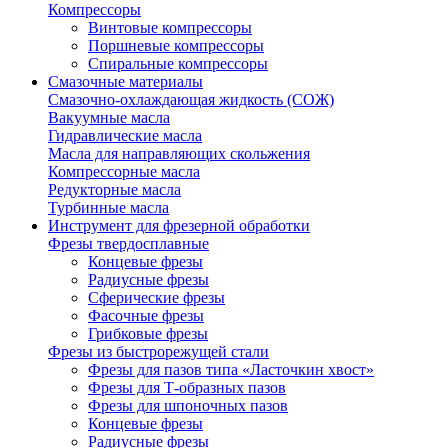
Компрессоры
Винтовые компрессоры
Поршневые компрессоры
Спиральные компрессоры
Смазочные материалы
Смазочно-охлаждающая жидкость (СОЖ)
Вакуумные масла
Гидравлические масла
Масла для направляющих скольжения
Компрессорные масла
Редукторные масла
Турбинные масла
Инструмент для фрезерной обработки
Фрезы твердосплавные
Концевые фрезы
Радиусные фрезы
Сферические фрезы
Фасочные фрезы
Грибковые фрезы
Фрезы из быстрорежущей стали
Фрезы для пазов типа «Ласточкин хвост»
Фрезы для Т-образных пазов
Фрезы для шпоночных пазов
Концевые фрезы
Радиусные фрезы