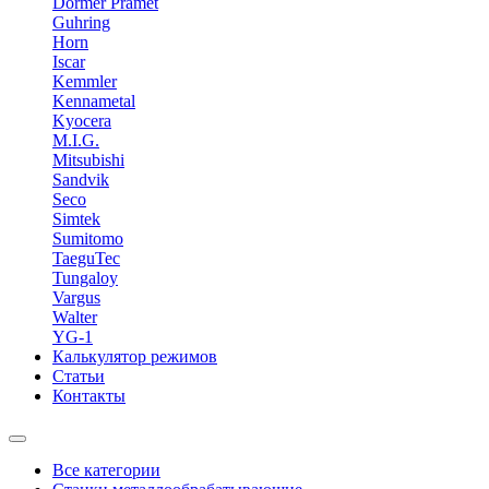
Dormer Pramet
Guhring
Horn
Iscar
Kemmler
Kennametal
Kyocera
M.I.G.
Mitsubishi
Sandvik
Seco
Simtek
Sumitomo
TaeguTec
Tungaloy
Vargus
Walter
YG-1
Калькулятор режимов
Статьи
Контакты
Все категории