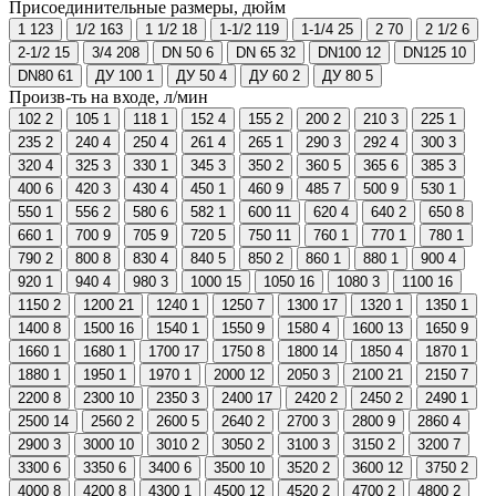
Присоединительные размеры, дюйм
1
123
1/2
163
1 1/2
18
1-1/2
119
1-1/4
25
2
70
2 1/2
6
2-1/2
15
3/4
208
DN 50
6
DN 65
32
DN100
12
DN125
10
DN80
61
ДУ 100
1
ДУ 50
4
ДУ 60
2
ДУ 80
5
Произв-ть на входе, л/мин
102
2
105
1
118
1
152
4
155
2
200
2
210
3
225
1
235
2
240
4
250
4
261
4
265
1
290
3
292
4
300
3
320
4
325
3
330
1
345
3
350
2
360
5
365
6
385
3
400
6
420
3
430
4
450
1
460
9
485
7
500
9
530
1
550
1
556
2
580
6
582
1
600
11
620
4
640
2
650
8
660
1
700
9
705
9
720
5
750
11
760
1
770
1
780
1
790
2
800
8
830
4
840
5
850
2
860
1
880
1
900
4
920
1
940
4
980
3
1000
15
1050
16
1080
3
1100
16
1150
2
1200
21
1240
1
1250
7
1300
17
1320
1
1350
1
1400
8
1500
16
1540
1
1550
9
1580
4
1600
13
1650
9
1660
1
1680
1
1700
17
1750
8
1800
14
1850
4
1870
1
1880
1
1950
1
1970
1
2000
12
2050
3
2100
21
2150
7
2200
8
2300
10
2350
3
2400
17
2420
2
2450
2
2490
1
2500
14
2560
2
2600
5
2640
2
2700
3
2800
9
2860
4
2900
3
3000
10
3010
2
3050
2
3100
3
3150
2
3200
7
3300
6
3350
6
3400
6
3500
10
3520
2
3600
12
3750
2
4000
8
4200
8
4300
1
4500
12
4520
2
4700
2
4800
2