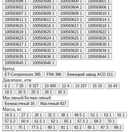
100593598
1
100593599
1
100593600
1
100593601
1
100593602
1
100593603
1
100593604
1
100593606
1
100593607
1
100593608
1
100593609
1
100593610
1
100593611
1
100593612
1
100593613
1
100593614
1
100593615
1
100593616
1
100593617
1
100593618
1
100593619
1
100593620
1
100593621
1
100593622
1
100593623
1
100593624
1
100593625
1
100593626
1
100593627
1
100593628
1
100593629
1
100593630
1
100593631
1
100593632
1
100593633
1
100593634
1
100593635
1
100593636
1
100593643
1
100593644
1
100593645
1
100593646
1
Бренд
ET-Compressors
385
FINI
386
Бежецкий завод АСО
211
Давление, атм
6
2
7
20
8
327
10
400
12
4
13
157
15
15
16
43
19
2
20
3
25
3
28
2
30
3
Масляный/Безмасляный
Безмасляный
16
Масляный
827
Масса, кг
16.5
1
27
1
28
1
32
2
38
1
48.5
1
51
1
53
1
55
1
57.5
2
60
4
61.5
1
62
1
65
1
67.5
2
68
2
70
1
73
1
75
1
77.5
1
80
1
81
1
82
2
85
1
87
3
89
2