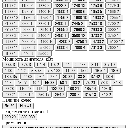
1160
2
1180
2
1220
2
1222
2
1240
13
1250
6
1279
3
1300
4
1350
7
1400
10
1500
4
1600
6
1650
5
1686
2
1700
10
1720
3
1750
4
1756
2
1800
10
1900
2
2055
1
2100
1
2200
1
2270
1
2400
1
2445
2
2500
10
2700
2
2750
12
2800
1
2840
1
2855
3
2860
3
2930
3
3000
1
3200
3
3260
3
3400
4
3450
1
3500
12
3700
2
3750
1
3800
1
4000
25
4100
10
4200
2
4250
1
4700
2
5100
12
5300
11
5500
3
5730
3
6000
6
7000
4
7310
3
7600
1
8100
1
8440
3
8500
3
Мощность двигателя, кВт
0.55
3
0.75
3
1.1
4
1.5
2
2
1
2.2
44
3
11
3.7
10
4
38
4.4
2
5.5
54
7.5
100
11
99
15
92
16.5
4
18
6
18.5
35
22
80
26
4
27
4
30
32
33
8
37
42
38
4
44
4
45
27
49
4
55
38
58
1
60
2
75
29
76
3
84
3
90
28
110
20
112
2
132
23
160
21
185
14
194
6
200
21
220
12
250
17
264
2
280
7
315
13
410
2
Наличие колес
Да
29
Нет
41
Напряжение питания, В
220
29
380
930
Применение