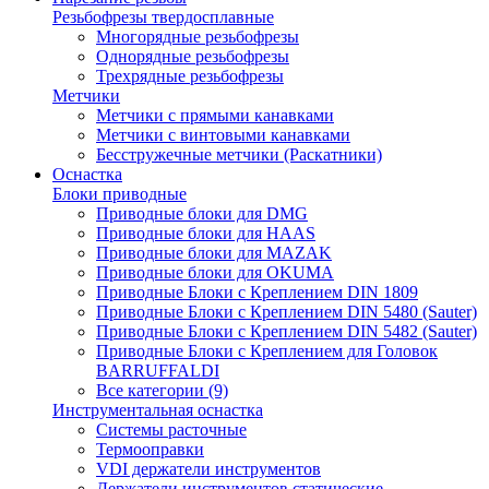
Резьбофрезы твердосплавные
Многорядные резьбофрезы
Однорядные резьбофрезы
Трехрядные резьбофрезы
Метчики
Метчики с прямыми канавками
Метчики с винтовыми канавками
Бесстружечные метчики (Раскатники)
Оснастка
Блоки приводные
Приводные блоки для DMG
Приводные блоки для HAAS
Приводные блоки для MAZAK
Приводные блоки для OKUMA
Приводные Блоки с Креплением DIN 1809
Приводные Блоки с Креплением DIN 5480 (Sauter)
Приводные Блоки с Креплением DIN 5482 (Sauter)
Приводные Блоки с Креплением для Головок
BARRUFFALDI
Все категории (9)
Инструментальная оснастка
Системы расточные
Термооправки
VDI держатели инструментов
Держатели инструментов статические