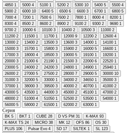
4850
1
5000
4
5100
1
5200
2
5300
10
5400
5
5500
4
5900
2
6000
10
6400
5
6500
6
6600
3
6700
1
6800
5
7000
4
7200
1
7500
6
7600
2
7800
1
8000
4
8200
1
8300
4
8500
2
8600
2
8900
2
9100
2
9300
2
9690
1
9700
2
10000
6
10100
3
10400
2
10500
3
11000
2
11200
2
11500
1
11700
1
12000
9
12200
2
12600
4
13000
2
13400
2
13500
3
13600
3
14000
1
14100
1
15000
3
15700
1
15800
3
15900
2
16000
5
16600
1
17000
3
18000
4
18500
3
19000
5
19100
1
19200
1
20000
3
21000
6
21190
1
21500
3
22000
6
22520
1
23000
5
24000
2
24200
3
24800
1
24900
1
25940
1
26000
2
27000
5
27500
2
28000
7
29000
5
30000
10
31000
3
32000
5
33000
1
34000
2
34650
1
35000
3
37000
1
38000
3
39500
3
40000
2
40700
1
41000
2
43000
5
43500
1
44000
3
45000
2
45100
1
47000
2
48000
2
51000
4
51050
1
52500
2
53500
1
54000
1
56000
5
58000
2
61500
1
62000
2
63000
1
Серия
BK
5
BKT
1
CUBE
28
D VS PM
31
K-MAX
93
K-MAX TS
24
MICRO
38
MK
12
OFS
86
OS
30
PLUS
106
Pulsar Evo
4
SD
17
SILTEK
1
SL
123