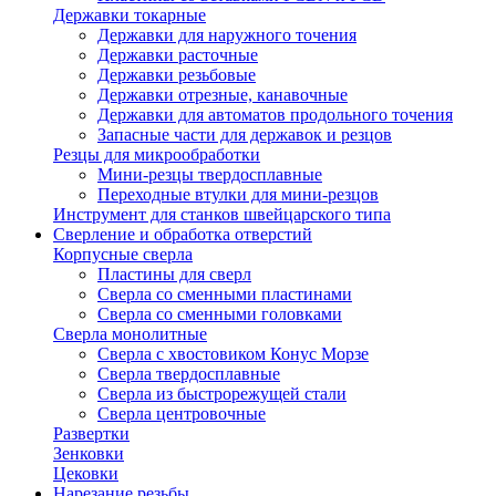
Державки токарные
Державки для наружного точения
Державки расточные
Державки резьбовые
Державки отрезные, канавочные
Державки для автоматов продольного точения
Запасные части для державок и резцов
Резцы для микрообработки
Мини-резцы твердосплавные
Переходные втулки для мини-резцов
Инструмент для станков швейцарского типа
Сверление и обработка отверстий
Корпусные сверла
Пластины для сверл
Сверла со сменными пластинами
Сверла со сменными головками
Сверла монолитные
Сверла с хвостовиком Конус Морзе
Сверла твердосплавные
Сверла из быстрорежущей стали
Сверла центровочные
Развертки
Зенковки
Цековки
Нарезание резьбы