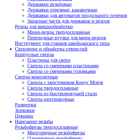
Державки резьбовые
Державки отрезные, канавочные
Державки для автоматов продольного точения
Запасные части для державок и резцов
Резцы для микрообработки
Мини-резцы твердосплавные
Переходные втулки для мини-резцов
Инструмент для станков швейцарского типа
Сверление и обработка отверстий
Корпусные сверла
Пластины для сверл
Сверла со сменными пластинами
Сверла со сменными головками
Сверла монолитные
Сверла с хвостовиком Конус Морзе
Сверла твердосплавные
Сверла из быстрорежущей стали
Сверла центровочные
Развертки
Зенковки
Цековки
Нарезание резьбы
Резьбофрезы твердосплавные
Многорядные резьбофрезы
Однорядные резьбофрезы