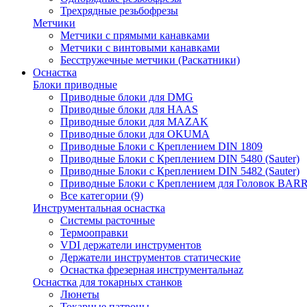
Трехрядные резьбофрезы
Метчики
Метчики с прямыми канавками
Метчики с винтовыми канавками
Бесстружечные метчики (Раскатники)
Оснастка
Блоки приводные
Приводные блоки для DMG
Приводные блоки для HAAS
Приводные блоки для MAZAK
Приводные блоки для OKUMA
Приводные Блоки с Креплением DIN 1809
Приводные Блоки с Креплением DIN 5480 (Sauter)
Приводные Блоки с Креплением DIN 5482 (Sauter)
Приводные Блоки с Креплением для Головок BA
Все категории (9)
Инструментальная оснастка
Системы расточные
Термооправки
VDI держатели инструментов
Держатели инструментов статические
Оснастка фрезерная инструментальнаz
Оснастка для токарных станков
Люнеты
Токарные патроны