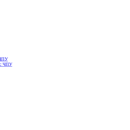
 ЧПУ
 с ЧПУ