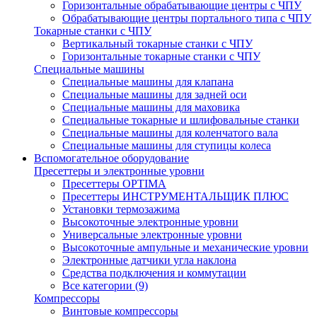
Горизонтальные обрабатывающие центры с ЧПУ
Обрабатывающие центры портального типа с ЧПУ
Токарные станки с ЧПУ
Вертикальный токарные станки с ЧПУ
Горизонтальные токарные станки с ЧПУ
Специальные машины
Специальные машины для клапана
Специальные машины для задней оси
Специальные машины для маховика
Специальные токарные и шлифовальные станки
Специальные машины для коленчатого вала
Специальные машины для ступицы колеса
Вспомогательное оборудование
Пресеттеры и электронные уровни
Пресеттеры OPTIMA
Пресеттеры ИНСТРУМЕНТАЛЬЩИК ПЛЮС
Установки термозажима
Высокоточные электронные уровни
Универсальные электронные уровни
Высокоточные ампульные и механические уровни
Электронные датчики угла наклона
Средства подключения и коммутации
Все категории (9)
Компрессоры
Винтовые компрессоры