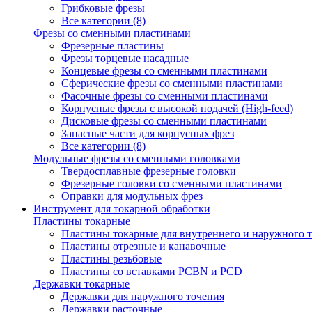
Грибковые фрезы
Все категории (8)
Фрезы со сменными пластинами
Фрезерные пластины
Фрезы торцевые насадные
Концевые фрезы со сменными пластинами
Сферические фрезы со сменными пластинами
Фасочные фрезы со сменными пластинами
Корпусные фрезы с высокой подачей (High-feed)
Дисковые фрезы со сменными пластинами
Запасные части для корпусных фрез
Все категории (8)
Модульные фрезы со сменными головками
Твердосплавные фрезерные головки
Фрезерные головки со сменными пластинами
Оправки для модульных фрез
Инструмент для токарной обработки
Пластины токарные
Пластины токарные для внутреннего и наружного 
Пластины отрезные и канавочные
Пластины резьбовые
Пластины со вставками PCBN и PCD
Державки токарные
Державки для наружного точения
Державки расточные