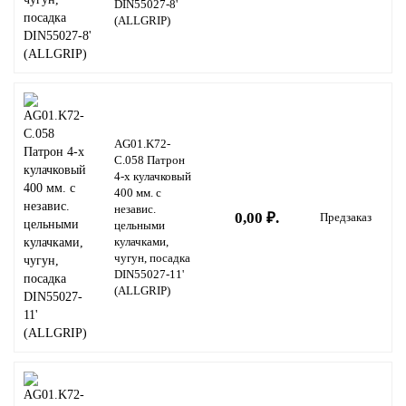
DIN55027-8'
(ALLGRIP)
AG01.K72-
C.058 Патрон
4-х кулачковый
400 мм. с
независ.
0,00 ₽.
Предзаказ
цельными
кулачками,
чугун, посадка
DIN55027-11'
(ALLGRIP)