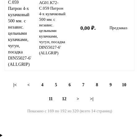
AG01.K72-
C.059 Патрон
4-х кулачковый
500 мм. с
независ.
0,00 ₽.
Предзаказ
цельными
кулачками,
чугун, посадка
DIN55027-6'
(ALLGRIP)
|<
<
4
5
6
7
8
9
10
11
12
>
>|
Показано с 169 по 192 из 320 (всего 14 страниц)