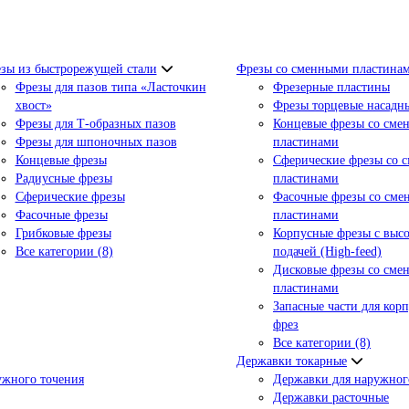
зы из быстрорежущей стали
Фрезы со сменными пластина
Фрезы для пазов типа «Ласточкин
Фрезерные пластины
хвост»
Фрезы торцевые насадн
Фрезы для Т-образных пазов
Концевые фрезы со сме
Фрезы для шпоночных пазов
пластинами
Концевые фрезы
Сферические фрезы со 
Радиусные фрезы
пластинами
Сферические фрезы
Фасочные фрезы со см
Фасочные фрезы
пластинами
Грибковые фрезы
Корпусные фрезы с выс
Все категории (8)
подачей (High-feed)
Дисковые фрезы со сме
пластинами
Запасные части для кор
фрез
Все категории (8)
Державки токарные
ужного точения
Державки для наружног
Державки расточные