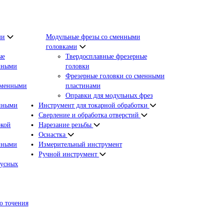
ми
Модульные фрезы со сменными
головками
ые
Твердосплавные фрезерные
нными
головки
Фрезерные головки со сменными
сменными
пластинами
Оправки для модульных фрез
енными
Инструмент для токарной обработки
Сверление и обработка отверстий
окой
Нарезание резьбы
Оснастка
нными
Измерительный инструмент
Ручной инструмент
пусных
о точения