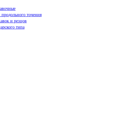
навочные
 продольного точения
жавок и резцов
арского типа