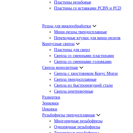
Пластины резьбовые
Пластины со вставками PCBN и PCD
Резцы для микрообработки
Мини-резцы твердосплавные
Переходные втулки для мини-резцов
Корпусные сверла
Пластины для сверл
Сверла со сменными пластинами
Сверла со сменными головками
Сверла монолитные
Сверла с хвостовиком Конус Морзе
Сверла твердосплавные
Сверла из быстрорежущей стали
Сверла центровочные
Развертки
Зенковки
Цековки
Резьбофрезы твердосплавные
Многорядные резьбофрезы
Однорядные резьбофрезы
Трехрядные резьбофрезы