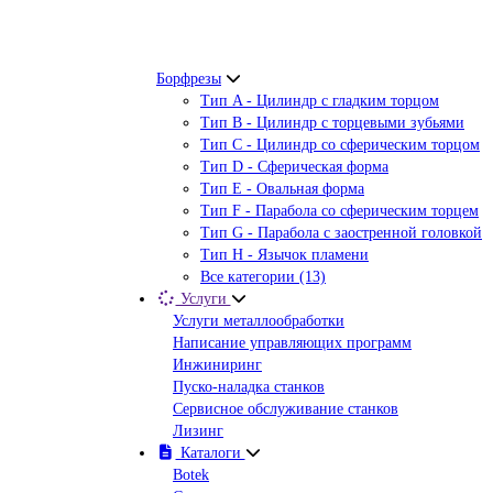
Борфрезы
Тип A - Цилиндр с гладким торцом
Тип В - Цилиндр с торцевыми зубьями
Тип С - Цилиндр со сферическим торцом
Тип D - Сферическая форма
Тип Е - Овальная форма
Тип F - Парабола со сферическим торцем
Тип G - Парабола с заостренной головкой
Тип H - Язычок пламени
Все категории (13)
Услуги
Услуги металлообработки
Написание управляющих программ
Инжиниринг
Пуско-наладка станков
Сервисное обслуживание станков
Лизинг
Каталоги
Botek