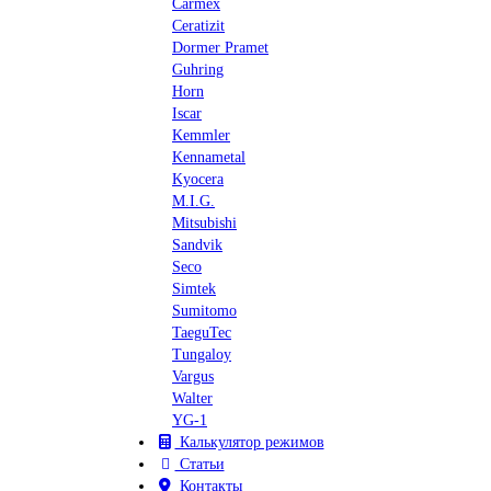
Carmex
Ceratizit
Dormer Pramet
Guhring
Horn
Iscar
Kemmler
Kennametal
Kyocera
M.I.G.
Mitsubishi
Sandvik
Seco
Simtek
Sumitomo
TaeguTec
Tungaloy
Vargus
Walter
YG-1
Калькулятор режимов
Статьи
Контакты